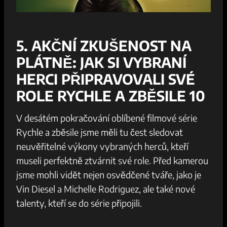
5. AKČNÍ ZKUŠENOST NA
PLÁTNĚ: JAK SI VYBRANÍ
HERCI PŘIPRAVOVALI SVÉ
ROLE RYCHLE A ZBĚSILE 10
V desátém ​pokračování oblíbené filmové série
⁤Rychle a zběsile jsme měli tu čest sledovat
neuvěřitelné výkony vybraných herců, kteří
museli perfektně ⁣ztvárnit⁣ své role. Před kamerou
jsme ⁤mohli ‍vidět nejen⁢ osvědčené tváře, ⁢jako je
Vin Diesel a Michelle Rodriguez, ⁤ale také nové
talenty, kteří ⁤se⁣ do série​ připojili.