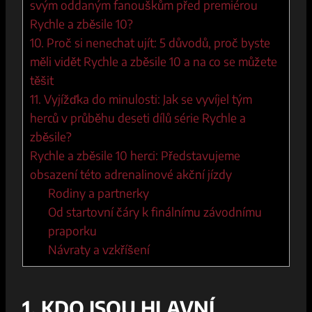
svým oddaným ‍fanouškům před premiérou
Rychle‍ a zběsile 10?
10. Proč si nenechat ujít: 5 ‍důvodů, proč byste
měli‌ vidět​ Rychle a zběsile 10⁣ a na co⁢ se můžete
těšit
11. Vyjížďka⁢ do minulosti: Jak se vyvíjel ⁣tým
⁢herců v⁤ průběhu deseti dílů⁢ série Rychle a
zběsile?
Rychle a⁤ zběsile‍ 10 herci: Představujeme
obsazení ⁣této‌ adrenalinové akční jízdy
Rodiny a ⁤partnerky
Od startovní‍ čáry k finálnímu závodnímu⁢
praporku
Návraty a ​vzkříšení
1. KDO⁢ JSOU HLAVNÍ