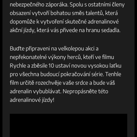
nebezpečného záporáka. Spolu s ostatními‌ členy
obsazení ⁣vytvoří bohatou směs talentů, která
dopomůže k vytvoření skutečné adrenalinové
akční ⁤jízdy, která vás‌ přivede na​ hranu ‍sedadla.
Buďte připraveni na velkolepou ⁣akci​ a ​
nepřekonatelné výkony herců, kteří‍ ve filmu⁤
Rychle a‌ zběsile 10 ustaví novou⁢ vysokou laťku
pro všechna ⁢budoucí pokračování série. Tenhle
film ​určitě rozechvěje vaše srdce a bude váš
adrenalin​ vybublávat. Nepropásněte‍ této⁣
adrenalinové jízdy!