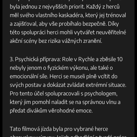
byla jednou z nejvyšších priorit.​ Každý z herců
měl svého vlastního ⁤kaskadéra, který jej⁤ trénoval
a​ zajišťoval, aby vše⁣ probíhalo bezpečně. ‌Díky
této spolupráci⁣ herci mohli vytvářet neuvěřitelné
⁣akční scény bez ⁣rizika vážných ‌zranění.
3. Psychická příprava: Role⁢ v Rychle a zběsile ​10
nebyly jenom o ⁤fyzickém výkonu, ale také o
⁢emocionální⁤ síle. Herci se ​museli​ plně⁣ vcítit do
svých postav a dokázat zvládat extrémní situace.⁤
Pro⁤ tento​ účel spolupracovali s psychologem,
který jim pomohl naladit se ⁤na ‌správnou ⁤vlnu a⁤
předat divákům věrohodné emoce.
Tato filmová jízda ​byla pro vybrané herce