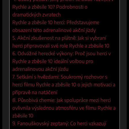
Rychle‌ a zběsile 10? Podrobnosti o
dramatických zvratech
Rychle a zběsile 10 herci: Představujeme
‌obsazení této adrenalinové akční jízdy
5. Akční zkušenost na plátně: Jak si vybraní
herci připravovali své role Rychle a zběsile 10
6. Odvážné herecké výkony: ‌Proč‌ jsou herci⁤ v
Rychle a zběsile 10​ ideální volbou⁤ pro
adrenalinovou akční jízdu
7.⁣ Setkání s hvězdami: Soukromý⁢ rozhovor s
⁢herci filmu ⁤Rychle a zběsile 10 o jejich motivaci a
přípravě ​na natáčení
8. Působivá ⁤chemie:‌ Jak spolupráce⁤ mezi herci
ovlivnila výslednou atmosféru ve filmu‍ Rychle a
zběsile 10
9. Fanouškovský‌ zeptaný: Co herci vzkazují