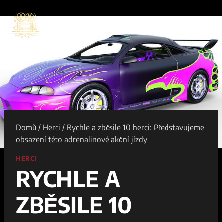
Přeskočit
na
obsah
Domů
/
Herci
/
Rychle a zběsile 10 herci: Představujeme
obsazení této adrenalinové akční jízdy
HERCI
RYCHLE A
ZBĚSILE 10