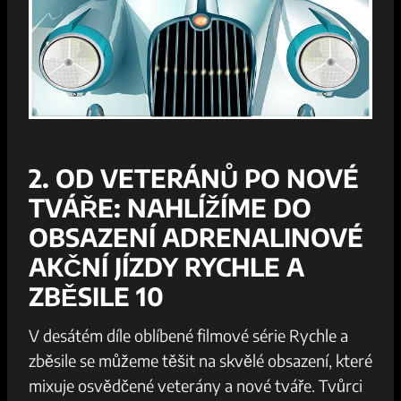
2. OD VETERÁNŮ PO ‌NOVÉ
TVÁŘE: NAHLÍŽÍME DO
OBSAZENÍ ADRENALINOVÉ
‍AKČNÍ JÍZDY RYCHLE A
ZBĚSILE 10
V desátém díle‍ oblíbené filmové série Rychle ⁣a‍
zběsile se můžeme ​těšit na skvělé obsazení,⁤ které
mixuje osvědčené ⁤veterány a nové tváře. Tvůrci