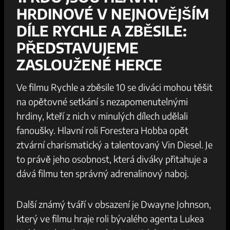
HRDINOVÉ V NEJNOVĚJŠÍM
DÍLE‍ RYCHLE A ZBĚSILE:
PŘEDSTAVUJEME
ZASLOUŽENÉ HERCE
Ve⁤ filmu ⁢Rychle a zběsile 10 se diváci mohou těšit
na opětovné ⁣setkání s nezapomenutelnými
hrdiny, ​kteří z ​nich ⁣v minulých dílech udělali
‍fanoušky. Hlavní roli ⁤Forestera Hobba opět
ztvární charismatický a talentovaný ⁢Vin Diesel. Je
to ​právě jeho‍ osobnost, která diváky přitahuje a
dává ⁣filmu ten‌ správný adrenalinový naboj.
Další známý tváří v‌ obsazení je Dwayne Johnson,
který⁢ ve ⁣filmu hraje roli bývalého agenta Lukea⁣