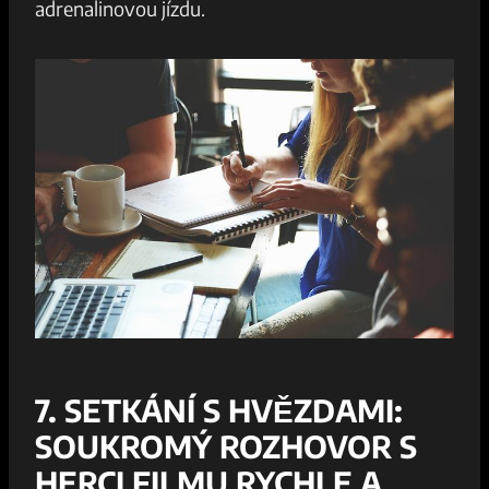
adrenalinovou jízdu.
7.⁣ SETKÁNÍ S HVĚZDAMI:
SOUKROMÝ⁢ ROZHOVOR S
⁢HERCI FILMU ⁤RYCHLE A