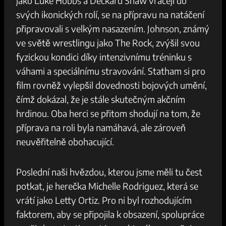
jako Luke Hobbs a Deckard Shaw ‍vracejí do
svých ikonických rolí, ​se na přípravu ‍na natáčení
připravovali s velkým nasazením. Johnson, známý‍
ve světě⁣ wrestlingu ‍jako The ‍Rock, zvýšil svou
fyzickou ⁢kondici díky intenzivnímu ‌tréninku s⁢
váhami ‍a speciálnímu stravování. Statham si pro
film rovněž vylepšil dovednosti bojových umění,
čímž dokázal, že‌ je​ stále skutečným akčním
hrdinou. Oba herci⁤ se přitom shodují na tom,‍ že‍
příprava na roli byla namáhavá, ‌ale⁤ zároveň
neuvěřitelně obohacující.
Poslední naši hvězdou, kterou jsme měli tu čest​
potkat, je⁢ herečka Michelle Rodriguez, ‌která se
vrátí jako Letty Ortiz.⁢ Pro ni byl rozhodujícím
faktorem, aby⁤ se ‍připojila k obsazení, spolupráce