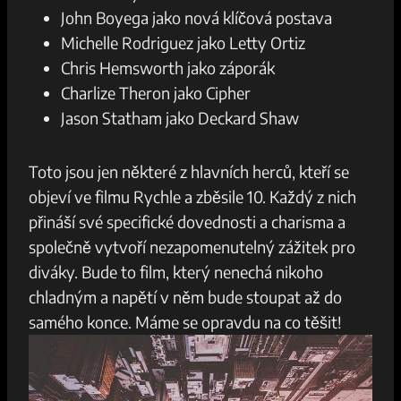
John⁢ Boyega jako nová‌ klíčová postava
Michelle‍ Rodriguez jako Letty Ortiz
Chris ‍Hemsworth jako záporák
Charlize ​Theron ⁣jako ​Cipher
Jason​ Statham jako ‍Deckard ​Shaw
Toto jsou jen⁤ některé z⁤ hlavních⁢ herců, kteří se
objeví ve filmu Rychle a ⁢zběsile ⁤10. Každý z ​nich
přináší své specifické‌ dovednosti⁣ a ​charisma ⁤a
společně⁣ vytvoří nezapomenutelný zážitek pro
diváky. Bude to film, který nenechá nikoho
chladným⁤ a napětí v něm‍ bude stoupat až⁣ do
samého​ konce. Máme se opravdu na co⁣ těšit!