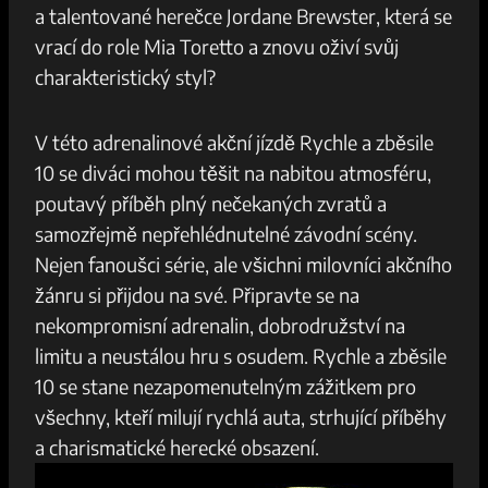
a talentované herečce⁣ Jordane Brewster,⁢ která ⁣se
vrací do role Mia Toretto a znovu oživí⁤ svůj
charakteristický styl?
V‍ této adrenalinové akční ⁤jízdě Rychle a⁣ zběsile
10⁢ se diváci⁢ mohou​ těšit​ na nabitou atmosféru,
poutavý příběh ⁤plný nečekaných⁢ zvratů a
samozřejmě nepřehlédnutelné závodní ‍scény.
Nejen fanoušci série,⁤ ale všichni​ milovníci akčního
žánru ⁤si přijdou na své.‍ Připravte se na⁣
nekompromisní ‌adrenalin, dobrodružství na⁢
limitu a neustálou hru s⁤ osudem. Rychle a zběsile
10⁣ se stane nezapomenutelným zážitkem pro⁣
všechny,⁣ kteří‍ milují‌ rychlá⁢ auta, strhující⁢ příběhy
a charismatické herecké ​obsazení.