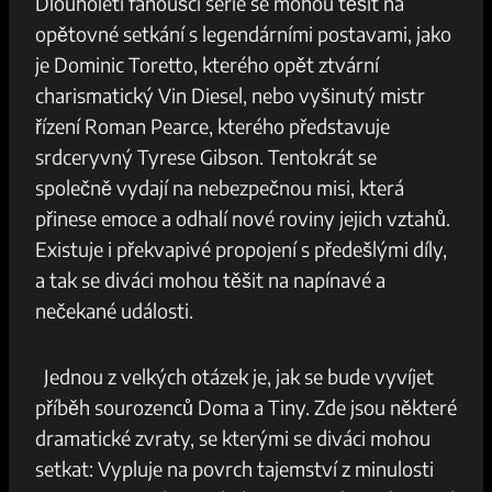
Dlouholetí fanoušci‌ série se mohou těšit na
opětovné setkání ​s legendárními postavami, jako
je Dominic Toretto, kterého opět ztvární​
charismatický⁣ Vin Diesel, nebo vyšinutý ​mistr⁣
řízení⁤ Roman Pearce, kterého představuje
srdceryvný Tyrese Gibson. Tentokrát⁣ se
společně ​vydají na nebezpečnou‍ misi, která​
přinese ‌emoce a⁢ odhalí nové roviny jejich vztahů.
Existuje⁤ i překvapivé ⁣propojení s⁢ předešlými ​díly,
a tak ⁢se diváci mohou ⁤těšit na ‌napínavé ⁢a
nečekané události.
⁢ ‌ Jednou z velkých‌ otázek ‌je, jak se bude⁤ vyvíjet
příběh sourozenců⁤ Doma a‍ Tiny. Zde jsou ⁢některé
dramatické zvraty, ⁢se kterými se diváci mohou
⁤setkat: Vypluje na ⁤povrch tajemství z minulosti⁣