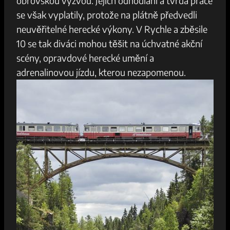
obrovskou výzvou. Jejich odhodlání​ a ​tvrdá práce​
se však ‌vyplatily, protože ‌na​ plátně předvedli
neuvěřitelné​ herecké ‍výkony. V ​Rychle a‍ zběsile
10‍ se tak diváci mohou těšit na⁤ úchvatné ​akční
‍scény,‌ opravdové herecké ‍umění a
⁤adrenalinovou jízdu, ⁤kterou ​nezapomenou.