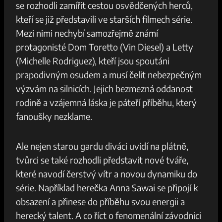
se rozhodli zamířit⁢ cestou osvědčených ⁣herců,
kteří se již představili ve starších filmech série. ​
Mezi ⁢nimi⁤ nechybí samozřejmě známí
protagonisté‌ Dom Toretto (Vin Diesel) a Letty
(Michelle Rodriguez), kteří⁣ jsou spoutáni
prapodivným osudem ​a⁣ musí ⁤čelit nebezpečným⁢
výzvám na silnicích.‌ Jejich bezmezná​ oddanost
rodině a⁤ vzájemná láska je ⁤páteří ⁤příběhu, ⁢který
fanoušky nezklame.
Ale nejen starou gardu diváci uvidí⁢ na plátně,
tvůrci⁤ se⁢ také rozhodli představit ​nové tváře,
které navodí čerstvý vítr ⁣a novou dynamiku do
‍série. Například herečka Anna Sawai se připojí​ k​
obsazení a přinese do příběhu svou⁢ energii a​
herecký talent. A⁣ co říct‌ o fenomenální ‌závodnici