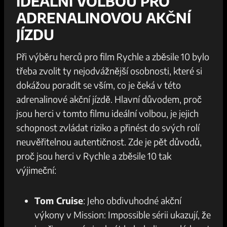
IDEÁLNÍ VOLBOU⁤ PRO
ADRENALINOVOU AKČNÍ
JÍZDU
Při ‌výběru​ herců pro film Rychle a ⁢zběsile 10 bylo
třeba zvolit ty nejodvážnější osobnosti, které si
dokážou​ poradit‍ se vším, co je čeká v této
adrenalinové akční ​jízdě. Hlavní důvodem, proč
jsou herci v tomto filmu ideální volbou, je jejich
schopnost zvládat riziko a ⁢přinést ​do svých⁢ rolí​
neuvěřitelnou autentičnost.‌ Zde je pět důvodů,
proč jsou herci ⁤v Rychle a⁤ zběsile ⁣10 tak
výjimeční:
Tom Cruise
: Jeho obdivuhodné‌ akční
výkony v Mission: ​Impossible⁤ sérii ⁢ukazují, ‍že