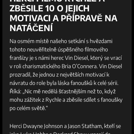
ZBĚSILE 10 O JEJICH
MOTIVACI A PŘÍPRAVĚ ​NA
NATÁČENÍ
Na osmém místě našeho ⁣setkání s hvězdami
tohoto neuvěřitelně úspěšného filmového
franšízy je s námi herec Vin Diesel, který se ⁢vrací
v roli charismatického Bria O’Connera. Vin ‍Diesel
prozradil, že jednou z největších motivací ‍k
‌návratu do role byla láska ⁣fanoušků ‍k ⁤celé⁢ sérii.
Říká: „Nic mě nedělá⁢ šťastnějším než to, když‌
mohu zážitek z Rychle‍ a zběsile sdílet s⁢ fanoušky
po celém světě.“
Herci​ Dwayne Johnson a Jason Statham, kteří se