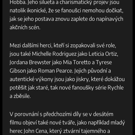
Hobba. Jeho​ silueta a charismatický projev⁢ jsou‍
natolik ikonické, že se fanoušci nemohou ‌dočkat,
jak se jeho ⁣postava znovu zaplete do napínavých
akčních scén.
Mezi dalšími herci, kteří‍ si zopakovali své ‌role, ​
jsou ⁤také Michelle Rodriguez jako Leticia Ortiz,
Jordana Brewster jako ⁣Mia Toretto a ​Tyrese
Gibson ⁢jako Roman Pearce. Jejich⁣ původní a⁣
autentické výkony‍ jsou jako jiskry,⁢ které dokážou
⁤potěšit⁤ jak staré, tak nové⁢ fanoušky ‍série Rychle⁢
a zběsile.
V porovnání s předchozími díly se v desátém
filmu ⁢objeví také nové‍ tváře, ⁢jako ​například mladý
‍herec John⁢ Cena, který ztvární tajemného a ​