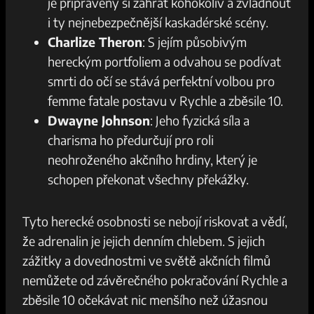
je připravený si zahrát​ kohokoliv a zvládnout
⁤i ty‍ nejnebezpečnější kaskadérské ‌scény.
Charlize Theron
: S jejím působivým
hereckým ​portfoliem a ‍odvahou se podívat
‌smrti do očí⁤ se ⁣stává perfektní volbou pro
⁢femme fatale postavu v Rychle a ‌zběsile‍ 10.
Dwayne⁤ Johnson
: Jeho fyzická síla a
charisma ho předurčují pro‍ roli
‌neohroženého akčního ⁢hrdiny, který ⁣je
schopen překonat všechny⁣ překážky.
Tyto herecké osobnosti se nebojí riskovat a vědí,
že⁢ adrenalin je ⁣jejich denním chlebem. S ‍jejich
zážitky a dovednostmi ve ​světě akčních filmů
nemůžete od závěrečného pokračování Rychle a
zběsile​ 10‌ očekávat nic menšího než úžasnou