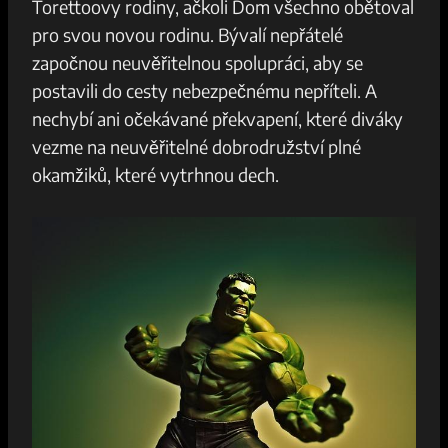
Torettoovy rodiny,‍ ačkoli Dom všechno obětoval
pro svou novou​ rodinu. Bývalí nepřátelé
⁢započnou ⁣neuvěřitelnou spolupráci, ​aby se
‌postavili do cesty ⁢nebezpečnému ⁣nepříteli. A
nechybí‍ ani očekávané překvapení,⁢ které diváky
vezme na⁤ neuvěřitelné dobrodružství plné ​
okamžiků, které vytrhnou dech.