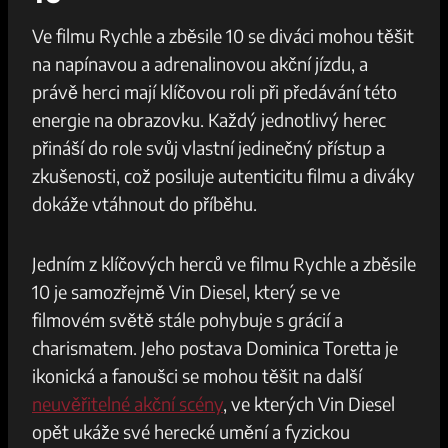
Ve⁣ filmu⁣ Rychle ⁤a zběsile ⁣10 se diváci mohou těšit
‍na napínavou a adrenalinovou akční jízdu, a
právě ⁤herci⁢ mají klíčovou roli při ‍předávání ⁣této‍
energie na obrazovku. Každý jednotlivý⁣ herec
přináší do role svůj vlastní‌ jedinečný přístup a
zkušenosti, ​což⁤ posiluje autenticitu filmu a diváky
dokáže‌ vtáhnout do‍ příběhu.
Jedním⁣ z klíčových herců⁢ ve filmu Rychle a zběsile
‍10 je ⁣samozřejmě⁤ Vin⁢ Diesel, který se ve
filmovém světě stále ⁣pohybuje s grácií a
charismatem. Jeho ⁤postava Dominica Toretta je
ikonická a⁤ fanoušci se mohou těšit‍ na další
neuvěřitelné akční scény
,‍ ve ⁤kterých ​Vin ‍Diesel
opět ⁤ukáže své herecké umění a fyzickou