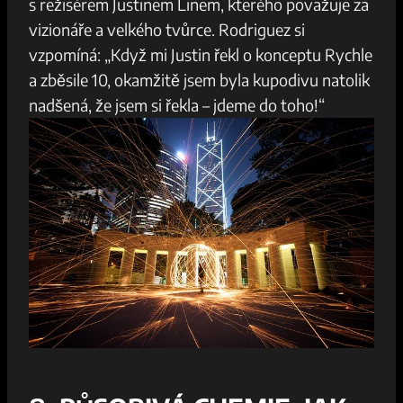
s režisérem⁣ Justinem Linem, kterého považuje za
vizionáře a velkého tvůrce.​ Rodriguez si⁤
vzpomíná: „Když mi Justin řekl o konceptu Rychle
a zběsile 10, okamžitě⁣ jsem byla kupodivu natolik
nadšená, že jsem si ⁤řekla – jdeme do toho!“