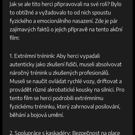
Jak ‍se ale ‍tito herci připravovali ⁤na své roli? Bylo
to ‍obtížné a vyžadovalo to⁣ od⁤ nich ‌spoustu
fyzického a⁢ emocionálního nasazení. Zde je pár
⁣zajímavých faktů o jejich přípravě ⁢na tento akční
film:
1. Extrémní ⁢trénink: Aby herci vypadali
⁤autenticky⁢ jako‌ zkušení řidiči, museli⁤ absolvovat ​
náročný ⁤trénink u zkušených ​profesionálů.
Museli se ‌naučit ovládat ‍rychlé vozy, driftovat a
provádět různé akrobatické kousky na ‍silnici. Pro
tento⁣ film se herci ‌podrobili extrémnímu
⁢fyzickému tréninku, ⁢který zahrnoval posilování,
⁤běhání a⁣ bojová umění.
2.‍ Spolupráce s kaskadéry: Bezpečnost‍ na ‍place