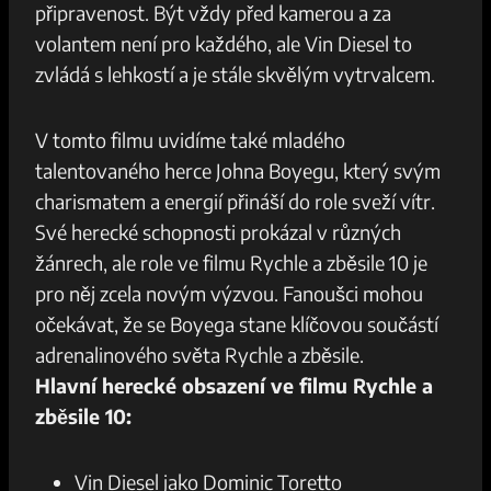
připravenost. Být vždy⁢ před kamerou a za
volantem ​není pro každého, ale Vin ⁢Diesel ‍to​
zvládá s lehkostí a je stále skvělým​ vytrvalcem.
V tomto filmu⁤ uvidíme‌ také mladého
talentovaného herce Johna ‍Boyegu, který svým⁣
charismatem⁤ a energií‌ přináší do role ⁤sveží vítr.
Své herecké schopnosti prokázal v různých
žánrech, ale ‍role ve⁣ filmu Rychle a zběsile 10 je
pro ⁣něj zcela novým výzvou. Fanoušci⁣ mohou
očekávat, že se Boyega stane klíčovou součástí
adrenalinového světa Rychle ‌a zběsile.
Hlavní‌ herecké obsazení ⁤ve filmu​ Rychle‍ a
zběsile ⁢10:
Vin ⁤Diesel jako⁤ Dominic Toretto