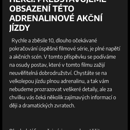
‌OBSAZENÍ TÉTO
ADRENALINOVÉ AKČNÍ
JÍZDY
​ ​ Rychle a zběsile 10, dlouho ⁢očekávané
pokračování úspěšné filmové série, je plné napětí
a ⁤akčních scén.‌ V ‌tomto⁢ příspěvku​ se ‌podíváme
na⁣ osudy postav, které v tomto filmu zažijí
neuvěřitelná dobrodružství.‍ Chystáte‌ se na
velkolepou‌ jízdu ⁢plnou ​adrenalinu, a tak ​vám
nebudeme prozrazovat veškeré detaily, ale ⁤za
chvilku ​vás ​čeká několik zajímavých informací o
ději a dramatických zvratech.