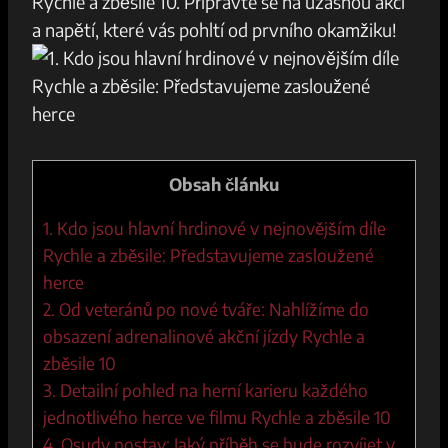
Rychle a zběsile 10. ⁣Připravte se na úžasnou akci⁣
a napětí, které vás pohltí od prvního okamžiku!
Obsah článku
1. Kdo⁢ jsou hlavní hrdinové v nejnovějším díle‍
Rychle a zběsile: Představujeme zasloužené
herce
2. Od veteránů po ‌nové tváře: Nahlížíme do
obsazení adrenalinové ‍akční jízdy Rychle a
zběsile 10
3. Detailní pohled‍ na herní karieru každého
jednotlivého herce‍ ve filmu Rychle a ​zběsile 10
4. Osudy postav: Jaký příběh se bude‍ rozvíjet v