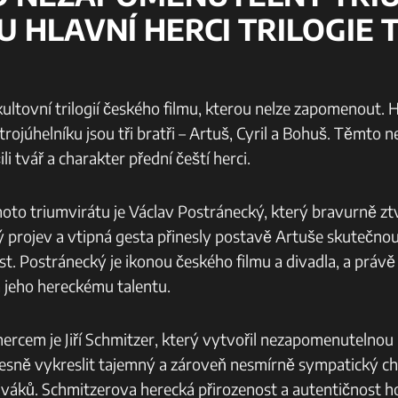
U HLAVNÍ HERCI TRILOGIE T
a kultovní trilogií českého filmu, kterou nelze zapomenout. 
trojúhelníku jsou tři bratři – Artuš, Cyril a Bohuš. Těmt
i tvář a charakter přední čeští herci.
oto triumvirátu je Václav Postránecký, který bravurně ztvá
ý projev a vtipná gesta přinesly postavě Artuše skutečno
. Postránecký je ikonou českého filmu a divadla, a právě 
a jeho hereckému talentu.
rcem je Jiří Schmitzer, který vytvořil nezapomenutelnou 
esně vykreslit tajemný a zároveň nesmírně sympatický ch
diváků. Schmitzerova herecká přirozenost a autentičnost ho