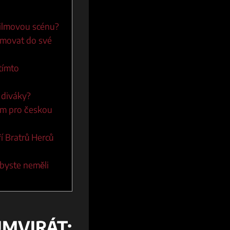
 filmovou scénu?
ormovat do své
tímto
i diváky?
mem pro českou
í Bratrů Herců
y byste neměli
MVIRÁT: