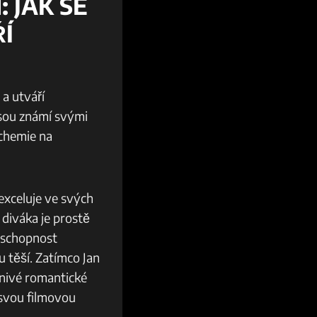
 JAK SE
ŘÍ
 a utváří
 jsou známí svými
 chemie na
 exceluje ve svých
 diváka je prostě
 schopnost
u těší. Zatímco Jan
ášnivé romantické
 svou filmovou