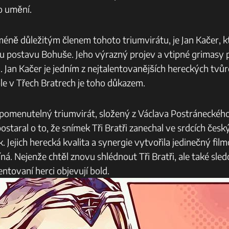
o umění.
méně důležitým členem tohoto triumvirátu, je Jan Kačer, k
postavu Bohuše. Jeho výrazný projev a vtipné grimasy př
 Jan Kačer je jedním z nejtalentovanějších hereckých tvů
ole v Třech Bratrech je toho důkazem.
apomenutelný triumvirát, složený z Václava Postráneckého,
postaral o to, že snímek Tři Bratři zanechal ve srdcích čes
 Jejich herecká kvalita a synergie vytvořila jedinečný film
á. Nejenže chtěl znovu shlédnout Tři Bratři, ale také sledo
entovaní herci objevují bold.