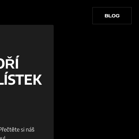
BLOG
OŘÍ
ÍSTEK
řečtěte si náš
mu!