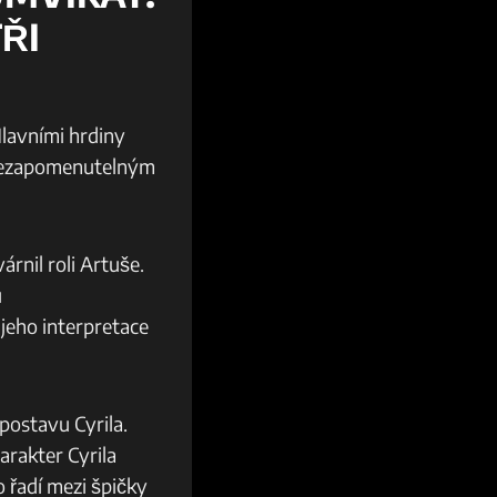
ŘI
Hlavními hrdiny
o nezapomenutelným
rnil roli Artuše.
u
jeho interpretace
postavu Cyrila.
arakter Cyrila
 řadí mezi špičky