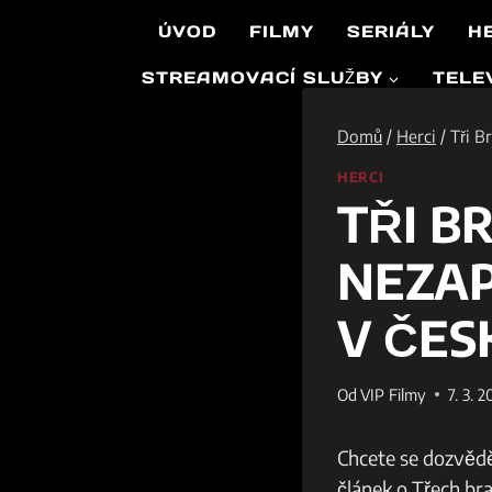
Přeskočit
ÚVOD
FILMY
SERIÁLY
H
na
obsah
STREAMOVACÍ SLUŽBY
TELE
Domů
/
Herci
/
Tři B
HERCI
TŘI B
NEZAP
V ČES
Od
VIP Filmy
7. 3. 
Chcete se dozvědě
článek o Třech bra