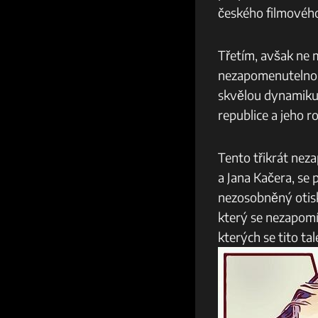
českého filmovéh
Třetím, avšak ne 
nezapomenutelnou 
skvělou dynamiku.
republice a jeho r
Tento třikrát nez
a Jana Kačera, se 
nezosobněný otisk.
který se nezapomín
kterých se tito tal