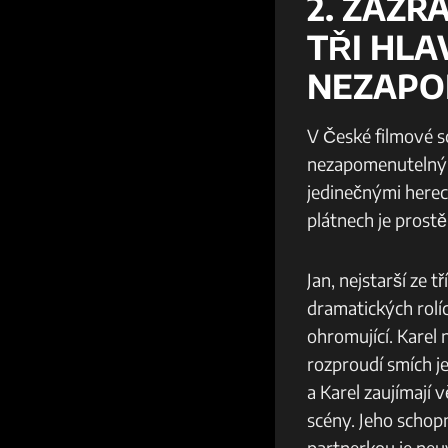
2. ZÁZR
TŘI HLA
NEZAPO
V České filmové sc
nezapomenutelný tr
jedinečnými herec
plátnech je prostě
Jan, nejstarší ze 
dramatických rolí
ohromující. Karel
rozproudí smích je
a Karel zaujímají 
scény. Jeho schop
partnerkou je neuv