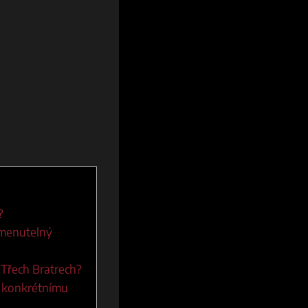
?
pomenutelný
v Třech Bratrech?
ch konkrétnímu