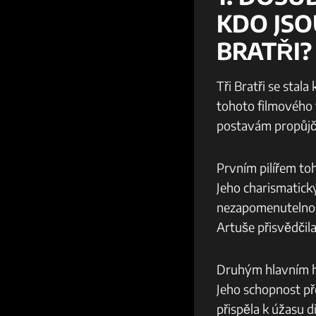
KDO JSO
BRATŘI?
Tři Bratři se stal
tohoto filmového 
postavám propůjčil
Prvním pilířem toh
Jeho charismatick
nezapomenutelnost
Artuše přisvědčil
Druhým hlavním he
Jeho schopnost př
přispěla k úžasu 