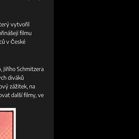
terý vytvořil
inášejí filmu
rců v České
 Jiřího Schmitzera
kých diváků
ový zážitek, na
vat další filmy, ve