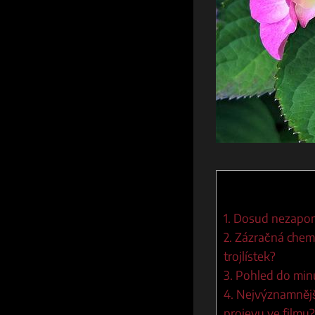
1. Dosud nezapome
2. Zázračná chemi
trojlístek?
3. Pohled do minu
4. Nejvýznamnější
projevu ve filmu?