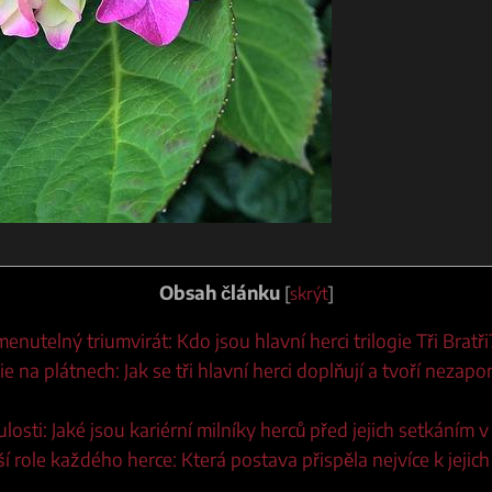
Obsah článku
[
skrýt
]
nutelný triumvirát: Kdo jsou hlavní herci trilogie Tři Bratři
e na plátnech: Jak se tři hlavní herci doplňují a tvoří neza
losti: Jaké jsou kariérní milníky herců před jejich setkáním 
 role každého herce: Která postava přispěla nejvíce k jeji