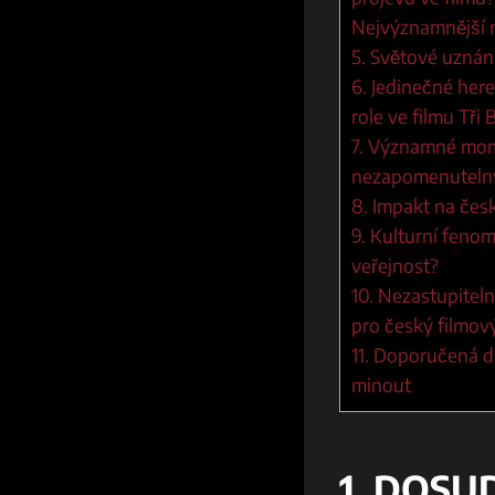
Nejvýznamnější 
5. Světové uznání
6. Jedinečné her
role ve filmu Tři B
7. Významné mome
nezapomenutelný
8. Impakt na česk
9. Kulturní fenom
veřejnost?
10. Nezastupiteln
pro český filmov
11. Doporučená da
minout
1. DOS