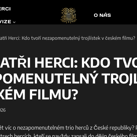
ERCI
O NÁS
VIZE
ratři Herci: Kdo tvoří nezapomenutelný trojlístek v českém filmu?
RATŘI HERCI: KDO TV
OMENUTELNÝ TROJL
KÉM FILMU?
2026
t víc o nezapomenutelném trio herců z České republiky? P
trech hercích, kteří se navždy zapsali do dějin českého fil