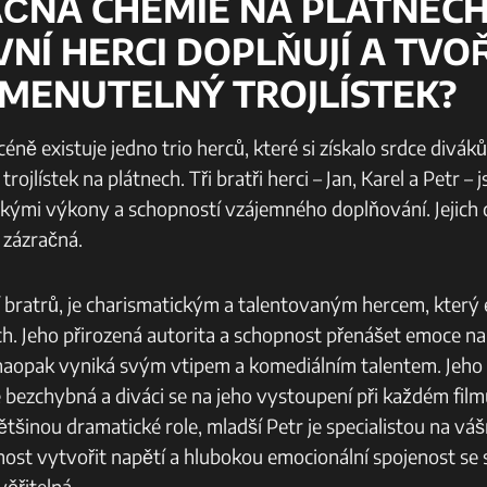
AČNÁ CHEMIE NA PLÁTNECH:
VNÍ HERCI DOPLŇUJÍ A TVO
MENUTELNÝ TROJLÍSTEK?
éně existuje jedno trio herců, které si získalo srdce diváků
ojlístek na plátnech. Tři bratři herci – Jan, Karel a Petr –
kými výkony a schopností vzájemného doplňování. Jejich
 zázračná.
tří bratrů, je charismatickým a talentovaným hercem, který
ch. Jeho přirozená autorita a schopnost přenášet emoce na
 naopak vyniká svým vtipem a komediálním talentem. Jeho
 bezchybná a diváci se na jeho vystoupení při každém film
většinou dramatické role, mladší Petr je specialistou na v
nost vytvořit napětí a hlubokou emocionální spojenost se
ěřitelná.