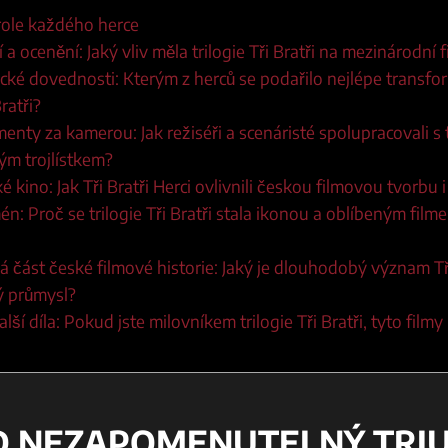
role každého herce
 a ocenění: Jaký vliv měla trilogie Tři Bratři na mezinárodní
ecké dovednosti: Kterým z herců se podařilo nejlépe transf
ratři?
nty za kamerou: Jak režiséři a scenáristé spolupracovali s 
m trojlístkem?
é kino: Jak Tři Bratři Herci ovlivnili českou filmovou tvorbu 
én: Proč se trilogie Tři Bratři stala ikonou a oblíbeným fil
á část české filmové historie: Jaký je dlouhodobý význam Tř
ý průmysl?
lší díla: Pokud jste milovníkem trilogie Tři Bratři, tyto film
UD NEZAPOMENUTELNÝ TRIU