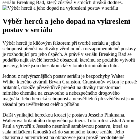
seriálu Breaking Bad, který zůstává v srdcích ​diváků ⁣dodnes.
Výběr herců‍ a jeho dopad na vykreslení
postav v seriálu
Výběr ​herců je ⁣klíčovým ⁢faktorem při tvorbě seriálu a ⁢jejich
schopnost přenést na diváky věrohodné a nezapomenutelné postavy
je rozhodující ⁢pro jeho úspěch. A právě v seriálu‌ Breaking Bad se
podařilo najít skvělé herecké ‍obsazení,​ kterému se ‍podařilo vytvořit
postavy, které jsou dnes ikonické v tomto kriminálním hitu.
Jednou ‌z nejvýraznějších postav seriálu je⁣ bezpochyby Walter
White, kterého ztvárnil Bryan Cranston. Cranstonův ‍výkon je prostě
brilantní, dokáže přesvědčivě přenést⁢ na diváky ⁣transformaci⁣
mírného ⁢chemika na⁢ zrzavouho ‍a‌ nebezpečného drogového ​
magnáta. Jeho herecká schopnost a neuvěřitelná přesvědčivost jsou‌
zásadní pro uvěřitelnost celého příběhu.
Další vynikající hereckou​ kreací je postava⁣ Jesseho‍ Pinkmana,
Walterova brilantního drogového partnera. Tuto⁤ roli si získal Aaron ​
Paul a ⁢vytvořil z Jesseho⁣ nesmírně sambávnou postavu, která se
stala miláčkem fanoušků až do samotného konce‍ seriálu. Jeho
charisma a autentickost na obrazovce jsou prostě neodolatelné.