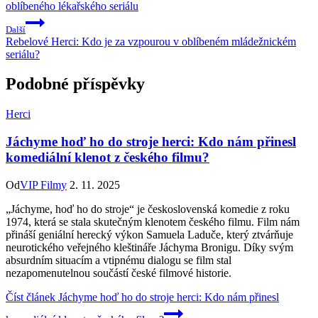
oblíbeného lékařského seriálu
Další
Rebelové Herci: Kdo je za vzpourou v oblíbeném mládežnickém
seriálu?
Podobné příspěvky
Herci
Jáchyme hoď ho do stroje herci: Kdo nám přinesl
komediální klenot z českého filmu?
Od
VIP Filmy
2. 11. 2025
„Jáchyme, hoď ho do stroje“ je československá komedie z roku
1974, která se stala skutečným klenotem českého filmu. Film nám
přináší geniální herecký výkon Samuela Laduče, který ztvárňuje
neurotického veřejného kleštináře Jáchyma Bronigu. Díky svým
absurdním situacím a vtipnému dialogu se film stal
nezapomenutelnou součástí české filmové historie.
Číst článek
Jáchyme hoď ho do stroje herci: Kdo nám přinesl