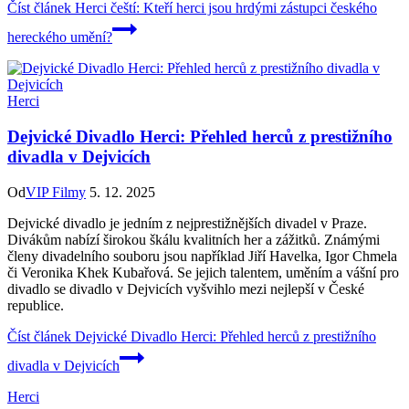
Číst článek
Herci čeští: Kteří herci jsou hrdými zástupci českého
hereckého umění?
Herci
Dejvické Divadlo Herci: Přehled herců z prestižního
divadla v Dejvicích
Od
VIP Filmy
5. 12. 2025
Dejvické divadlo je jedním z nejprestižnějších divadel v Praze.
Divákům nabízí širokou škálu kvalitních her a zážitků. Známými
členy divadelního souboru jsou například Jiří Havelka, Igor Chmela
či Veronika Khek Kubařová. Se jejich talentem, uměním a vášní pro
divadlo se divadlo v Dejvicích vyšvihlo mezi nejlepší v České
republice.
Číst článek
Dejvické Divadlo Herci: Přehled herců z prestižního
divadla v Dejvicích
Herci