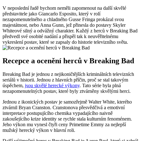
V neposlední‌ řadě bychom neměli zapomenout na další skvělé
představitele jako Giancarlo‌ Esposito, který v‍ rolí
nezapomenutelného a chladného Gusse Fringa prokázal⁣ svou
majestátnost, ‍nebo Anna Gunn, jež přinesla do postavy Skyler​
Whiteové silný a odvážný charakter. Každý z herců v Breaking Bad‍
předvedl své osobité nadání a přispěl tak k neuvěřitelnému
vykreslení postav, které se zapsaly do ‌historie‌ televizního ​světa.
Recepce a ocenění ​herců v Breaking Bad
Breaking Bad je jednou z⁣ nejikoničtějších kriminálních ‍televizních
seriálů v historii. Jednou⁢ z hlavních příčin, proč ‌se stal takovým
úspěchem,​
jsou skvělé ‌herecké výkony
. Tato série byla ⁢plná
nezapomenutelných postav, které byly ztvárněny‍ skvělými herci.
Jednou z ikonických postav⁢ je samozřejmě Walter White, kterého
ztvárnil Bryan Cranston. Cranstonova přesvědčivá ‍a emotivní
interpretace postupujícího chemika ⁢vypadajícího naivně
zakoušejícího krize identity se rychle⁢ stala kulturním fenoménem. ​
Jeho výkon mu vynesl čtyři ceny Primetime Emmy ⁤za‍ nejlepší
mužský herecký výkon v hlavní roli.
Další ⁢výjimečný herec v Breaking Bad je Aaron Paul, který si zahrál⁤