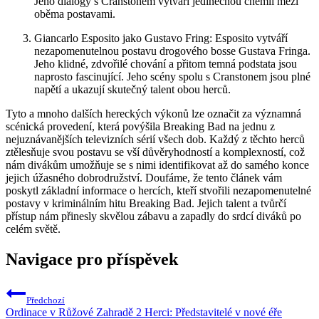
Jeho dialogy s Cranstonem vytváří jedinečnou chemii mezi
oběma ‌postavami.
Giancarlo Esposito⁢ jako Gustavo ‌Fring: Esposito ⁤vytváří
‍nezapomenutelnou postavu drogového bosse Gustava⁣ Fringa.
Jeho klidné, zdvořilé chování a přitom⁢ temná podstata jsou⁢
naprosto ​fascinující. Jeho scény spolu s Cranstonem​ jsou plné
napětí ‍a ukazují skutečný talent​ obou herců.
Tyto ⁣a ⁢mnoho dalších ​hereckých‌ výkonů lze označit za významná
scénická provedení, která povýšila Breaking Bad na jednu z
nejuznávanějších ‌televizních sérií ⁣všech dob. Každý z ​těchto ⁣herců
ztělesňuje svou​ postavu se vší ‍důvěryhodností a komplexností, což
nám divákům ⁣umožňuje se s nimi identifikovat až⁣ do samého ⁣konce
jejich úžasného dobrodružství. ⁢Doufáme, ⁢že‍ tento článek ‌vám
poskytl​ základní ⁢informace o hercích, kteří stvořili​ nezapomenutelné
postavy v kriminálním ⁢hitu Breaking⁣ Bad. Jejich talent a tvůrčí
‍přístup nám přinesly skvělou ​zábavu ‍a zapadly do srdcí‌ diváků‍ po
celém ⁤světě.
Navigace pro příspěvek
Předchozí
Ordinace v Růžové Zahradě 2 Herci: Představitelé v nové éře