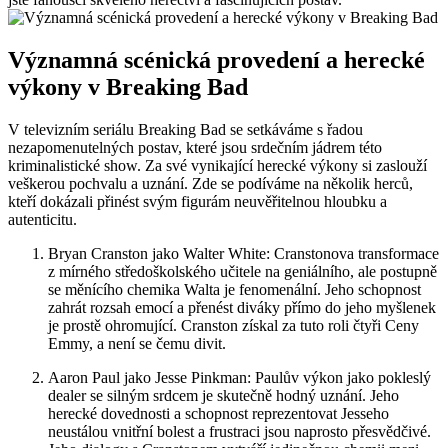
Významná scénická ‍provedení ‌a herecké
výkony ⁣v Breaking Bad
V televizním seriálu Breaking Bad se setkáváme s ⁣řadou
nezapomenutelných ⁢postav, které jsou srdečním jádrem této​
kriminalistické show. Za své ⁤vynikající herecké výkony si zaslouží
veškerou pochvalu a uznání. Zde se podíváme na několik herců,
kteří dokázali přinést svým figurám neuvěřitelnou hloubku a
autenticitu.
Bryan Cranston jako Walter ​White:​ Cranstonova transformace
z‍ mírného‍ středoškolského učitele na geniálního, ale postupně
se měnícího‌ chemika Walta je fenomenální. Jeho schopnost
zahrát rozsah emocí a‌ přenést diváky přímo ⁣do jeho myšlenek
je prostě ohromující. Cranston získal za tuto roli ⁢čtyři Ceny
Emmy, a​ není se čemu divit.
Aaron Paul⁢ jako Jesse⁣ Pinkman: Paulův výkon jako pokleslý
dealer se silným srdcem⁤ je​ skutečně hodný uznání. Jeho‌
herecké dovednosti‍ a schopnost reprezentovat⁢ Jesseho
neustálou ⁤vnitřní bolest a frustraci jsou ⁢naprosto přesvědčivé.