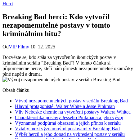
Herci
Breaking Bad herci: Kdo vytvořil
nezapomenutelné postavy v tomto
kriminálním hitu?
Od
VIP Filmy
10. 12. 2025
Dozvězte ​se, kdo stála za ​vytvořením ikonických postav v
kriminálním seriálu⁢ "Breaking⁤ Bad"! V tomto článku si
připomeneme herce, kteří nám přinesli nezapomenutelné​ okamžiky
plné napětí a drama.
Obsah článku
Vývoj nezapomenutelných postav v seriálu Breaking Bad
Hlavní protagonisté: Walter White‍ a Jesse Pinkman
Vliv Nebeské‍ chemie na vytvoření postavy Waltera Whitea
Charakteristika postavy Jesseho Pinkmana a jeho vývoj
Významná podpůrná obsazení a⁤ jejich přínos‍ k seriálu
Vztahy mezi významnými postavami v Breaking Bad
Výběr herců‍ a jeho dopad na vykreslení postav v seriálu