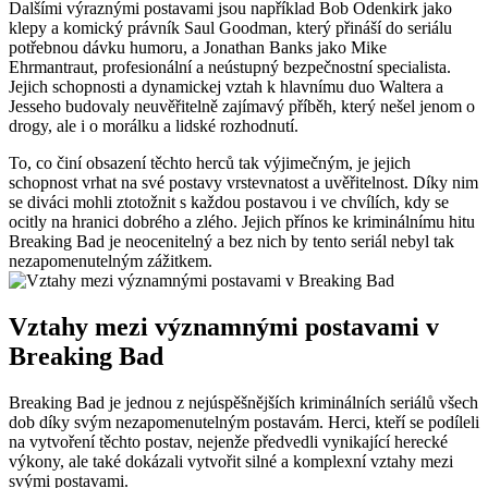
Dalšími výraznými postavami jsou​ například Bob Odenkirk jako
klepy a komický právník⁣ Saul Goodman, který‌ přináší do seriálu
potřebnou dávku humoru, a Jonathan Banks jako Mike
Ehrmantraut, profesionální a neústupný bezpečnostní specialista.
Jejich​ schopnosti a dynamickej vztah k hlavnímu ⁣duo Waltera a
Jesseho‍ budovaly neuvěřitelně zajímavý příběh, ​který​ nešel jenom o
drogy, ale i o morálku a lidské rozhodnutí.
To, ​co činí obsazení​ těchto herců​ tak‌ výjimečným, je jejich
⁣schopnost ‍vrhat na své ⁤postavy vrstevnatost a ‍uvěřitelnost. Díky nim
se diváci⁢ mohli ztotožnit s každou postavou i ve chvílích, kdy ⁤se
ocitly na hranici dobrého a zlého. Jejich přínos‌ ke kriminálnímu‌ hitu
Breaking Bad je ‍neocenitelný a bez nich by tento ‌seriál nebyl‍ tak
nezapomenutelným zážitkem.
Vztahy mezi významnými postavami v
Breaking Bad
Breaking Bad je jednou z nejúspěšnějších kriminálních seriálů všech
dob díky svým nezapomenutelným postavám. Herci, kteří se⁣ podíleli
na⁤ vytvoření ‍těchto‌ postav, nejenže předvedli vynikající herecké⁤
výkony, ale také dokázali ⁢vytvořit silné a komplexní ⁢vztahy mezi​
svými postavami.