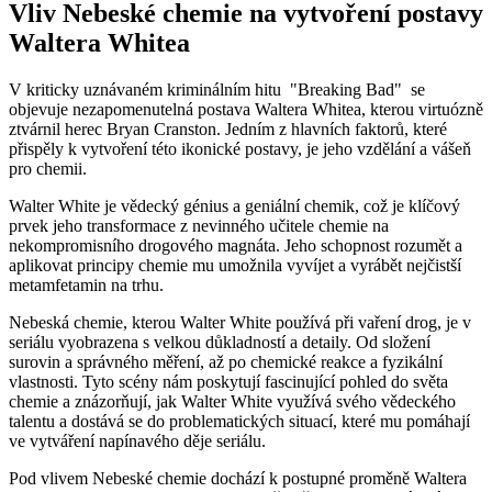
Vliv Nebeské‍ chemie na vytvoření postavy
Waltera Whitea
V kriticky uznávaném ‌kriminálním hitu ‍ "Breaking ​Bad" ​ se
objevuje nezapomenutelná⁤ postava Waltera ​Whitea, kterou ⁣virtuózně
ztvárnil herec Bryan Cranston. Jedním z hlavních faktorů, které
přispěly k vytvoření ⁤této ikonické postavy, je jeho vzdělání a vášeň
pro chemii.
Walter White je⁣ vědecký génius a​ geniální chemik, což je klíčový
prvek jeho‍ transformace z nevinného učitele chemie na
nekompromisního drogového magnáta. ​Jeho schopnost rozumět ‌a
aplikovat principy chemie mu umožnila​ vyvíjet a vyrábět ⁢nejčistší
⁤metamfetamin ​na trhu.
Nebeská chemie, kterou Walter White používá při vaření drog, je v
seriálu vyobrazena s ⁣velkou⁤ důkladností a detaily. Od ⁤složení
surovin a správného měření, až po chemické reakce a fyzikální
vlastnosti. Tyto ‍scény nám poskytují fascinující pohled do světa
chemie a‌ znázorňují, jak Walter White využívá ‌svého vědeckého
‍talentu‍ a⁣ dostává se⁤ do problematických situací, které mu pomáhají
ve vytváření napínavého děje⁢ seriálu.
Pod vlivem Nebeské chemie dochází k postupné proměně⁤ Waltera