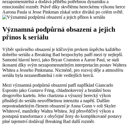
nezapomenutelná ⁤a dodává příběhu potřebnou dynamiku a
emocionální rozměr. Právě díky skvělému ⁣hereckému výkonu herce
Aarona Paula si Jesse Pinkman získal​ srdce diváků po celém světě.
Významná podpůrná obsazení a⁤ jejich
přínos‍ k seriálu
Výběr správného obsazení⁣ je klíčovým prvkem úspěchu‍ každého
‍dobrého seriálu ⁤a Breaking Bad bezpochyby ​patří mezi ty nejlepší.
Samotní hlavní herci, jako Bryan⁣ Cranston a Aaron ⁣Paul, se stali
ikonami díky svým nezapomenutelným interpretacím postav Waltera
Whitea a Jesseho Pinkmana. Nicméně, pro rozvoj děje a atmosféru
seriálu byla nezanedbatelná i role vedlejších herců.
Mezi významná podpůrná obsazení patří například Giancarlo
Esposito jako Gustavo Fring, chladnokrevný a brutální ‍boss
⁣drogového kartelu. Jeho charizma a výrazný herecký výkon
přinášejí do seriálu neuvěřitelnou intenzitu​ a napětí. Dalším
nepostradatelným členem obsazení je Anna Gunn v roli ‍Skyler‌
Whiteové, manželky Waltra ‍Whitea. Její přesvědčivý výkon a
postupná transformace z obyčejné ženy do komplikované postavy
plné tajemství dodávají Breaking Bad ⁤další rozměr.