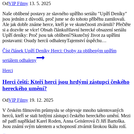
Od
VIP Filmy
13. 5. 2025
Naše oblíbené postavy ze slavného upířího seriálu "Upíří Deníky"
jsou jedním z důvodů, proč jsme se do tohoto příběhu zamilovali.
Ale jak dobře známe herce, kteří je ve skutečnosti ztvárnili? Přečtěte
si a dozvíte se více! Obsah článkuHlavní herecké obsazení seriálu
Upíří deníky: Proč jsou tak oblíbení?Skutečný život za upířími
postavami: Osudy herců odhalenyTajemství úspěchu…
Číst článek
Upíří Deníky Herci: Osoby za oblíbeným upířím
seriálem odhaleny
Herci
Herci čeští: Kteří herci jsou hrdými zástupci českého
hereckého umění?
Od
VIP Filmy
19. 12. 2025
V českém filmovém průmyslu se objevuje mnoho talentovaných
herců, kteří se stali hrdými zástupci českého hereckého umění. Mezi
ně patří například Karel Roden, Anna Geislerová či Jiří Bartoška.
Jsou známí svým talentem a schopností ztvárnit širokou škálu rolí.