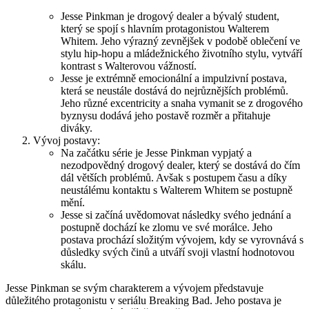
Jesse Pinkman je drogový dealer a bývalý ⁢student,
který se spojí s hlavním⁢ protagonistou Walterem
Whitem. Jeho ⁣výrazný zevnějšek‍ v podobě ⁤oblečení ve
stylu hip-hopu a mládežnického životního ‍stylu,‌ vytváří‌
kontrast s Walterovou vážností.
Jesse je extrémně emocionální ⁣a impulzivní postava,
která se neustále dostává do⁢ nejrůznějších problémů.
Jeho⁣ různé excentricity a snaha vymanit⁣ se z drogového
byznysu dodává jeho ⁢postavě rozměr a přitahuje
diváky.
Vývoj postavy:
Na⁣ začátku série je Jesse Pinkman vypjatý a
nezodpovědný drogový⁤ dealer, který se dostává do čím
dál ⁤větších problémů. Avšak s⁤ postupem času a díky⁣
neustálému kontaktu s Walterem Whitem se postupně
mění.
Jesse si⁣ začíná uvědomovat následky svého jednání a
postupně dochází ke zlomu​ ve‌ své‍ morálce. Jeho​
postava ⁣prochází složitým ⁣vývojem, kdy se vyrovnává s
důsledky svých činů a utváří svoji ⁢vlastní hodnotovou
skálu.
Jesse ‌Pinkman se svým charakterem a vývojem představuje
důležitého protagonistu⁣ v seriálu⁣ Breaking Bad. ​Jeho postava je