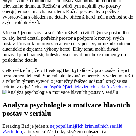
Skyler White⁢ a mnoho dalších postav ‌stali ikonami moderního
televizního dramatu. Režisér ⁢a tvůrčí tým naplnili ‍tyto postavy
energií,⁤ emocemi a charismatem. Každá postava byla pečlivě
vypracována s ohledem na detaily, přičemž herci měli možnost ⁤se do
svých rolí⁢ plně vžít.
Více ⁤než ‌jenom slova⁢ a scénáře, režiséři ⁢a ‍tvůrčí ⁣tým se postarali o⁣
to, aby herci ⁣dostali ⁤potřebný prostor a podporu k rozvoji svých‍
postav. Prostor k improvizaci a uvěření v postavy ⁤umožnil skutečně
autentické ​a‍ dojemné výkony herců. Díky tomu⁢ mohli diváci
prožívat jejich radosti, bolesti a všechny ⁣dramatické⁤ momenty ⁣do
posledního detailu.
Celkově lze říct, ​že v⁢ Breaking⁣ Bad‍ byl klíčový pro ⁣dosažení jejich
nezapomenutelnosti. Spojení talentovaného herectví s vedením, režií
a tvůrčím týmem vytvořilo jedinečný řetězec událostí, který se stal
jedním z největších a
nejúspěšnějších televizních⁣ seriálů všech​ dob
.
Analýza psychologie a motivace hlavních
⁣postav v seriálu
Breaking Bad je⁢ jeden z
nejpopulárnějších kriminálních seriálů
všech dob
, a to z⁤ velké části díky skvělému⁢ obsazení a