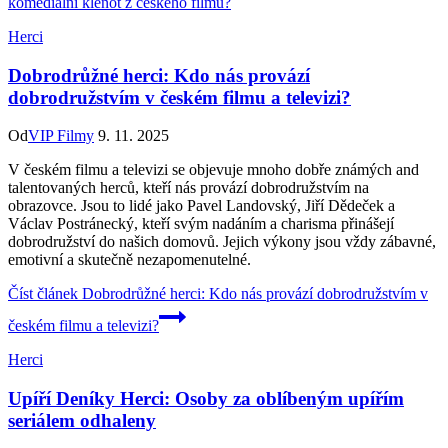
komediální klenot z českého filmu?
Herci
Dobrodrůžné herci: Kdo nás provází
dobrodružstvím v českém filmu a televizi?
Od
VIP Filmy
9. 11. 2025
V českém filmu a televizi se objevuje mnoho dobře známých and
talentovaných herců, kteří nás provází dobrodružstvím na
obrazovce. Jsou to lidé jako Pavel Landovský, Jiří Dědeček a
Václav Postránecký, kteří svým nadáním a charisma přinášejí
dobrodružství do našich domovů. Jejich výkony jsou vždy zábavné,
emotivní a skutečně nezapomenutelné.
Číst článek
Dobrodrůžné herci: Kdo nás provází dobrodružstvím v
českém filmu a televizi?
Herci
Upíří Deníky Herci: Osoby za oblíbeným upířím
seriálem odhaleny