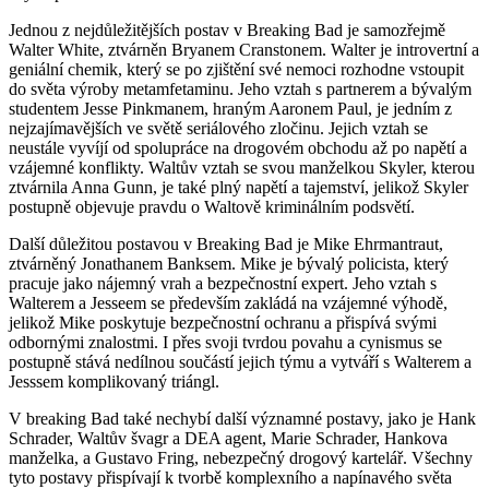
Jednou z nejdůležitějších postav v Breaking Bad je samozřejmě
Walter White, ztvárněn Bryanem Cranstonem. Walter je introvertní a
geniální chemik,‌ který ⁣se po zjištění své nemoci rozhodne vstoupit
do světa výroby metamfetaminu. Jeho vztah s partnerem a bývalým
studentem Jesse Pinkmanem, hraným Aaronem Paul, je jedním z
nejzajímavějších ve světě seriálového zločinu. Jejich⁣ vztah​ se
neustále‍ vyvíjí ⁢od spolupráce ⁤na drogovém​ obchodu až po napětí a
⁤vzájemné konflikty. Waltův vztah se svou manželkou Skyler, kterou
ztvárnila Anna Gunn, ⁣je také plný napětí a tajemství, jelikož Skyler
postupně objevuje pravdu o Waltově kriminálním⁢ podsvětí.
Další důležitou postavou v Breaking Bad je Mike⁢ Ehrmantraut,
ztvárněný ‍Jonathanem Banksem. Mike je bývalý⁢ policista, ‌který
pracuje jako ⁤nájemný⁣ vrah‌ a bezpečnostní expert. ‍Jeho ‌vztah ⁤s
Walterem a Jesseem se především zakládá na‍ vzájemné výhodě,
jelikož‍ Mike poskytuje bezpečnostní ochranu a přispívá svými
odbornými znalostmi. I přes svoji tvrdou povahu a cynismus se
‍postupně stává ‍nedílnou součástí ​jejich ⁤týmu⁢ a vytváří s Walterem a
Jesssem ⁢komplikovaný ​triángl.
V breaking Bad také nechybí ⁤další významné ‍postavy, jako je Hank
⁣Schrader, Waltův švagr a DEA agent, Marie Schrader, Hankova
manželka, a Gustavo Fring, ⁣nebezpečný drogový kartelář. Všechny
tyto postavy přispívají k ‍tvorbě komplexního a napínavého‌ světa