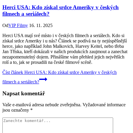
Herci USA: Kdo získal srdce Ameriky v českých
filmech a seriálech?
Od
VIP Filmy
16. 11. 2025
Herci USA mají své místo i v českých filmech a seriálech. Kdo si
získal srdce Ameriky i u nás? Článek se podívá na ty nejúspěšnější
herce, jako například John Malkovich, Harvey Keitel, nebo třeba
Jan Tříska, kteří dokázali v našich produkcích zaujmout a zanechat
nezapomenutelný dojem. Přinášíme vám přehled jejich největších
rolí a to, jak se prosadili na české filmové scéně.
Číst článek
Herci USA: Kdo získal srdce Ameriky v českých
filmech a seriálech?
Napsat komentář
Vaše e-mailová adresa nebude zveřejněna.
Vyžadované informace
jsou označeny
*