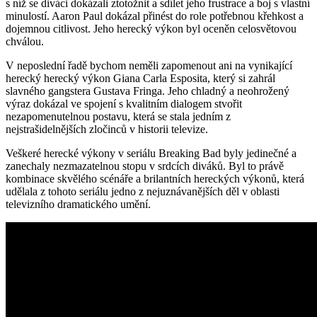
s níž ‍se diváci dokázali ztotožnit a sdílet jeho frustrace a boj s vlastní
minulostí. Aaron ​Paul dokázal‌ přinést do role potřebnou křehkost a
dojemnou⁤ citlivost. Jeho herecký výkon byl oceněn celosvětovou
chválou.
V neposlední řadě bychom⁢ neměli zapomenout ani na vynikající
herecký herecký výkon Giana ‍Carla Esposita,‍ který si zahrál
slavného gangstera Gustava Fringa. ‍Jeho chladný ‍a neohrožený
výraz dokázal ve spojení s kvalitním dialogem stvořit‍
nezapomenutelnou ⁢postavu, která se stala jedním z
nejstrašidelnějších zločinců v historii televize.
Veškeré herecké výkony v seriálu ⁣Breaking Bad byly ⁤jedinečné a
zanechaly nezmazatelnou stopu v srdcích diváků. Byl to právě
kombinace skvělého scénáře⁢ a brilantních hereckých ​výkonů, která
udělala z tohoto seriálu jedno ⁣z‍ nejuznávanějších děl‌ v oblasti
⁤televizního ‍dramatického umění.