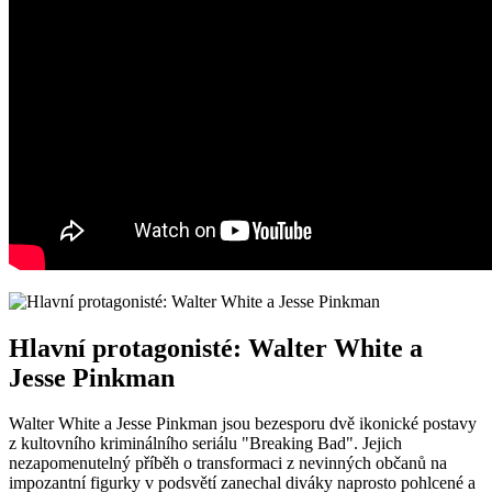
Hlavní protagonisté: Walter White‍ a
Jesse Pinkman
Walter ⁤White a Jesse Pinkman jsou bezesporu ⁣dvě ikonické postavy
z kultovního kriminálního seriálu "Breaking Bad". Jejich
nezapomenutelný⁢ příběh o transformaci z nevinných⁢ občanů na
impozantní figurky v podsvětí zanechal diváky naprosto pohlcené a