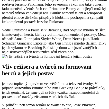
postavu Jesseho Pinkmana. Jeho suverénní výkon mu také vynesl
řadu‍ ocenění, včetně třech cen Primetime Emmy za nejlepší mužský
herecký⁣ výkon ve⁢ vedlejší roli.⁤ Paulův herecký talent a schopnost
přenést emoce divákům přispěly k ⁢hlubšímu pochopení ‌a sympatii⁣
ke komplexní postavě Jesseho‍ Pinkmana.
Vedle Cranstona a ⁢Paula se v Breaking Bad objevilo mnoho dalších
talentovaných herců, ‍kteří vytvořili nezapomenutelné postavy. Mezi ​
ně patří Anna Gunn jako Skyler White, Dean Norris jako Hank
Schrader, Giancarlo Esposito⁤ jako Gus Fring ​a mnoho​ dalších. Díky
​jejich výkonu se Breaking Bad stal jednou z nejuznávanějších a
nejdiskutovanějších ‌televizních sérií všech ​dob.
Vliv⁢ režiséra a tvůrců na formování‌
herců a jejich‍ postav
je nezastupitelným prvkem ve světě filmu a televizní tvorby. ​V
⁣případě kultovního kriminálního hitu Breaking Bad je to právě ‍díky
⁣jejich ‌genialitě, že jsme byli svědky vzniku nezapomenutelných
postav, které ‌navždy zůstanou v srdcích diváků.
V průběhu pěti sezon seriálu se Walter White, Jesse Pinkman,⁢