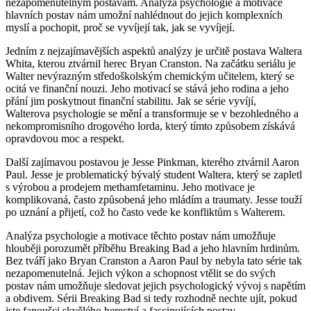
nezapomenutelným postavám. Analýza psychologie a motivace
hlavních postav nám umožní nahlédnout⁢ do jejich komplexních
myslí ​a pochopit, proč se vyvíjejí tak, jak ⁢se vyvíjejí.
Jedním⁣ z nejzajímavějších⁢ aspektů analýzy je určitě postava Waltera
Whita, kterou ztvárnil ‍herec Bryan Cranston. Na začátku ⁤seriálu je
Walter‌ nevýrazným středoškolským chemickým učitelem, který ⁤se
ocitá ve finanční nouzi. Jeho‍ motivací ‍se stává jeho rodina a jeho
‍přání jim ​poskytnout finanční stabilitu. Jak se série vyvíjí,
Walterova ⁢psychologie⁣ se mění a transformuje se v bezohledného a
nekompromisního drogového lorda, který tímto způsobem získává
opravdovou moc⁣ a respekt.
Další zajímavou postavou ⁢je Jesse Pinkman, kterého ztvárnil Aaron
Paul. Jesse je‍ problematický bývalý student Waltera, který se zapletl
⁣s výrobou a prodejem methamfetaminu. Jeho motivace je⁤
komplikovaná, často způsobená jeho ⁤mládím a traumaty. Jesse touží
po​ uznání⁤ a přijetí, což ho často vede ke ‌konfliktům s Walterem.
Analýza‌ psychologie a motivace těchto postav ⁢nám ⁢umožňuje
hlouběji porozumět příběhu Breaking ​Bad a⁣ jeho hlavním hrdinům.
Bez tváří jako Bryan Cranston a Aaron Paul by nebyla tato série tak
nezapomenutelná. Jejich výkon a schopnost vtělit​ se do⁤ svých
postav nám ​umožňuje sledovat jejich psychologický vývoj s napětím
a obdivem. Sérii Breaking⁢ Bad si ⁣tedy rozhodně ⁢nechte​ ujít, pokud
jste fanoušci skvělého herectví a fascinujících postav.