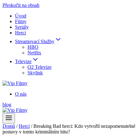
Přeskočit na obsah
Úvod
Filmy
Seriály
Herci
Streamovací Služby
HBO
Netflix
Televize
O2 Televize
Skylink
O nás
blog
Domů
/
Herci
/
Breaking Bad herci: Kdo vytvořil nezapomenutelné
postavy v tomto kriminálním hitu?