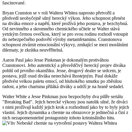
fascinované.
Bryan Cranston se v roli⁤ Waltera Whitea ⁤naprosto přetvořil ⁢a
předvedl⁢ neobyčejně silný herecký výkon. Jeho schopnost přenést
na diváka ⁤emoce a napětí,‌ které prožívá jeho postava, je⁤ bezchybná.
Od nevinného a skromného chemického učitele‍ se Walter stává
yetzkým‍ černou ovečkou, který se pro svou rodinu rozhodl vstoupit
do ⁣nebezpečného ⁢podsvětí výroby metamfetaminu.​ Cranstonova
schopnost ztvárnit emocionální výkyvy, zmítající ⁤se mezi morálními
dilematy, je ​zkrátka ‌neuvěřitelná.
Aaron​ Paul jako Jesse Pinkman je dokonalým protiváhou
Cranstonovi. Jeho autentický a přesvědčivý herecký projev diváka
pohltí ‌od prvního okamžiku. Jesse, drogový dealer se srdcem, je
postava, jejíž osud diváka nenechává lhostejným. Paul dokáže
předvést velkou paletu ⁣emocí, od ⁤hlubokého⁤ smutku po zběsilou
radost, a jeho charisma přiláká diváky a udrží je na‌ hraně⁤ sedadel.
Walter White a Jesse Pinkman jsou bezpochyby dva pilíře seriálu
"Breaking Bad". Jejich herecké výkony‍ jsou natolik silné, že diváci
s nimi prožívají každý jejich krok a rozhodnutí jako by to byly jejich
vlastní.‍ Jejich dynamika​ a chemie na obrazovce je⁣ jedinečná a činí z
nich nezapomenutelné protagonisty tohoto kriminálního hitu.