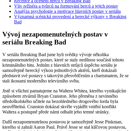
Recepce a ocenění ​herců v Breaking Bad
Vliv⁢ režiséra a tvůrců na formování‌ herců a jejich‍ postav
Analýza psychologie a motivace hlavních ⁣postav v seriálu
Významná scénická ‍provedení ‌a herecké výkony ⁣v Breaking
Bad
Vývoj nezapomenutelných postav v
seriálu Breaking Bad
V ‌seriálu Breaking Bad jsme byli svědky⁣ vývoje několika
nezapomenutelných postav, které se staly nedílnou součástí tohoto
kriminálního hitu. Jedním z hlavních‍ strůjců úspěchu seriálu je
samozřejmě herecký výkon jednotlivých⁢ aktérů, ‍kteří dokázali
představit své postavy s takovým přesvědčením ‍a charismatem, že se
stali ikonami moderního​ televizního světa.
Jistě si všichni pamatujeme na Waltera Whitea, kterého vynikajícím
způsobem ztvárnil Bryan Cranston. Jeho přeměna z nevinného
středoškolského ⁣učitele na bezohledného⁣ drogového⁢ lorda byla
neuvěřitelná. Cranston dokázal skvěle ​vyjádřit vnitřní konflikt
Waltera ‍a postupně přede námi odhalit jeho temné stránky.
Další nezapomenutelnou postavou je samozřejmě Jesse ‍Pinkman,
kterého si zahrál Aaron ​Paul. Právě Jesse se stal klíčovou postavou,