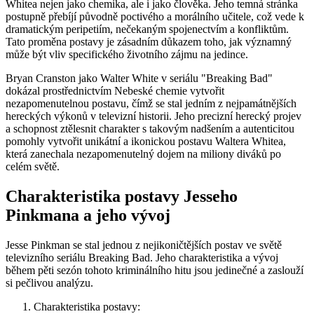
Whitea nejen⁢ jako chemika, ale i jako člověka. Jeho temná stránka⁢
postupně přebíjí původně poctivého a morálního učitele, což vede k
dramatickým peripetiím,‍ nečekaným spojenectvím⁢ a konfliktům.
Tato proměna postavy je zásadním důkazem toho, jak významný
může být vliv specifického ‍životního zájmu na jedince.
Bryan ⁣Cranston jako Walter‌ White‌ v seriálu "Breaking Bad"
dokázal prostřednictvím⁤ Nebeské ‌chemie vytvořit
nezapomenutelnou postavu, čímž se stal jedním z nejpamátnějších⁢
hereckých výkonů v‌ televizní historii. Jeho precizní‍ herecký projev
a schopnost ztělesnit charakter s takovým nadšením ‍a autenticitou‌
pomohly vytvořit unikátní a ikonickou ⁤postavu Waltera Whitea,
která ​zanechala nezapomenutelný dojem na miliony diváků po
‌celém světě.
Charakteristika postavy Jesseho
Pinkmana a jeho vývoj
Jesse Pinkman se ‍stal jednou‌ z nejikoničtějších postav ve světě
televizního seriálu‍ Breaking Bad. Jeho ⁤charakteristika a vývoj‍
během pěti sezón tohoto kriminálního hitu jsou⁤ jedinečné a zaslouží‍
si pečlivou analýzu.
Charakteristika postavy: