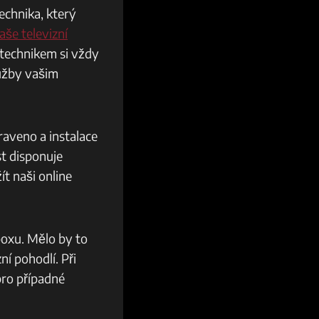
technika, který
aše televizní
 technikem si vždy
lužby vašim
raveno a instalace
st disponuje
t naši online
boxu. Mělo by to
í pohodlí. Při
pro případné