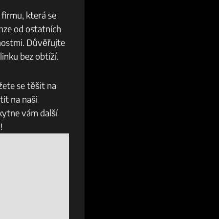
firmu, která se
enze od ostatních
enostmi. Důvěřujte
linku bez obtíží.
ete se těšit na
it na naši
kytne vám další
!