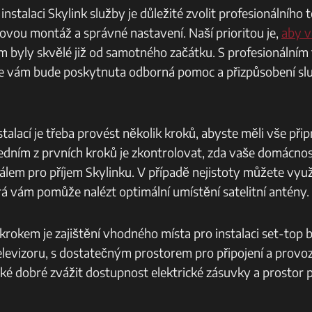
instalaci Skylink služby je důležité zvolit profesionálního 
movou montáž a správné nastavení. Naší prioritou je,
aby v
m byly skvělé již od samotného začátku. S profesionálním
 že vám bude poskytnuta odborná pomoc a přizpůsobení s
alací je třeba provést několik kroků, abyste měli vše přip
Jedním z prvních kroků je zkontrolovat, zda vaše domácno
lem pro příjem Skylinku. V případě nejistoty můžete využí
rá vám pomůže nalézt optimální umístění satelitní antény.
krokem je zajištění vhodného místa pro instalaci set-top 
elevizoru, s dostatečným prostorem pro připojení a provozn
aké dobré zvážit dostupnost elektrické zásuvky a prostor 