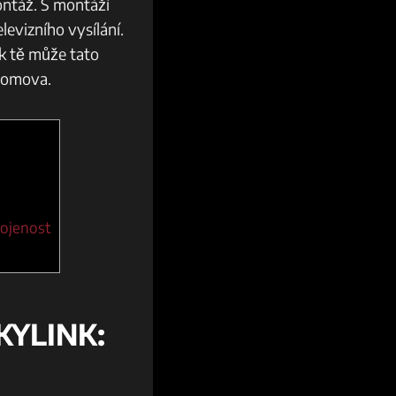
ontáž. S montáží
levizního vysílání.
k tě může tato
domova.
kojenost
KYLINK: