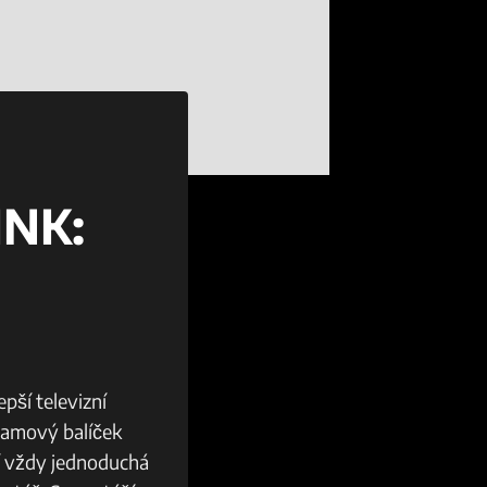
INK:
epší televizní
gramový balíček
ní vždy jednoduchá