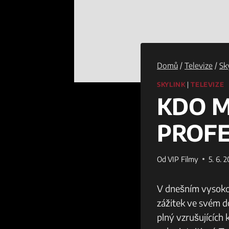
Domů
/
Televize
/
Sk
SKYLINK
|
TELEVIZE
KDO M
PROFE
Od
VIP Filmy
5. 6. 
V dnešním vysoko k
zážitek ve svém d
plný vzrušujících 