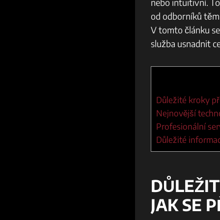
nebo intuitivní. T
od odborníků těm o
V tomto článku se
služba usnadnit 
Důležité kroky př
Nejnovější technol
Profesionální ser
Důležité informac
DŮLEŽIT
JAK SE 