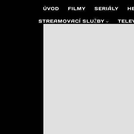
Přeskočit
ÚVOD
FILMY
SERIÁLY
H
na
obsah
STREAMOVACÍ SLUŽBY
TELE