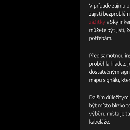
V případě zájmu o 
zajistí bezproblé
zážitky
s Skylinke
můžete být jisti,
potřebám.
Před samotnou inst
proběhla hladce. 
dostatečným signá
mapu signálu, kte
Dalším důležitým 
být místo blízko t
výběru místa je t
kabeláže.