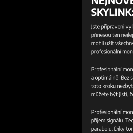
NEJNOVĚ
SKYLINK
Jste připraveni vy
přinesou ten nejle
mohli užít všechny
profesionální mon
Profesionální mon
a optimálně. Bez 
toto kroku nezbyt
můžete být jistí, 
Profesionální mont
příjem signálu. Te
parabolu. Díky to