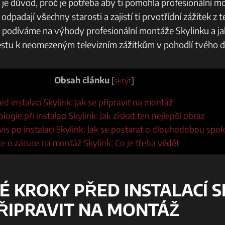
o je důvod, proč je potřeba aby ti pomohla profesionální m
dpadají všechny starosti a zajistí ti prvotřídní zážitek z te
 podíváme na výhody profesionální montáže Skylinku a ja
cestu k neomezeným televizním zážitkům v pohodlí tvého 
Obsah článku
[
skrýt
]
ed instalací Skylink: Jak se připravit na montáž
ogie při instalaci Skylink: Jak získat ten nejlepší obraz
vis po instalaci Skylink: Jak se postarat o dlouhodobou spo
e o záruce na montáž Skylink: Co je třeba vědět
É KROKY PŘED INSTALACÍ S
PŘIPRAVIT NA MONTÁŽ