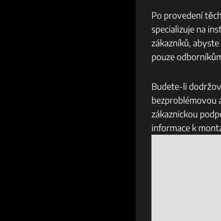
Po provedení těch
specializuje na in
zákazníků, abyste 
pouze odborníkům, k
Budete-li dodržova
bezproblémovou a k
zákaznickou podpo
informace k montá