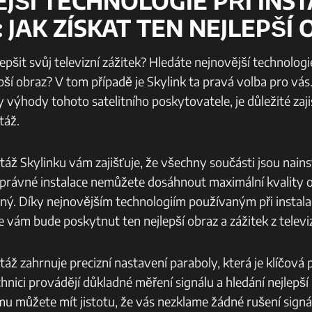
JŠÍ TECHNOLOGIE PŘI INST
: JAK ZÍSKAT TEN NEJLEPŠÍ
lepšit svůj televizní zážitek? Hledáte nejnovější technolog
pší obraz? V tom případě je Skylink ta pravá volba pro vás. 
 výhody tohoto satelitního poskytovatele, je důležité zajis
táž.
táž Skylinku vám zajišťuje, že všechny součásti jsou nai
správné instalace nemůžete dosáhnout maximální kvality o
ný. Díky nejnovějším technologiím používaným při instala
že vám bude poskytnut ten nejlepší obraz a zážitek z televiz
áž zahrnuje precizní nastavení paraboly, která je klíčová 
chnici provádějí důkladné měření signálu a hledání nejlepší
mu můžete mít jistotu, že vás nezklame žádné rušení signál