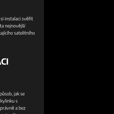
i instalaci svěřit
ta nejnovější
jícího satelitního
CI
způsob, jak se
Skylinku s
správně a bez