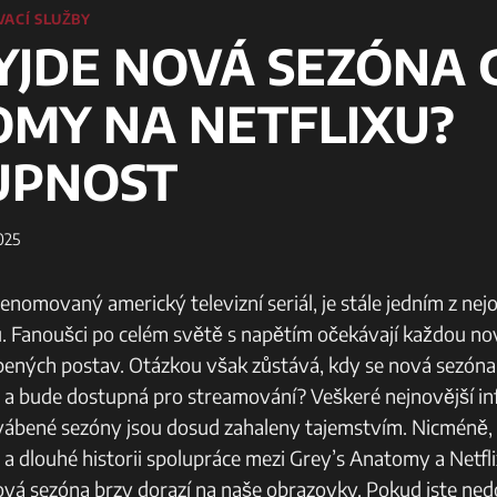
ACÍ SLUŽBY
YJDE NOVÁ SEZÓNA 
MY NA NETFLIXU?
UPNOST
2025
nomovaný americký televizní seriál, je stále jedním z nejo
u. Fanoušci po celém světě s napětím očekávají každou n
líbených postav. Otázkou však zůstává, kdy se nová sezó
x a bude dostupná pro streamování? Veškeré nejnovější i
vábené sezóny jsou dosud zahaleny tajemstvím. Nicméně,
 a dlouhé historii spolupráce mezi Grey’s Anatomy a Netfl
ová sezóna brzy dorazí na naše obrazovky. Pokud jste ned