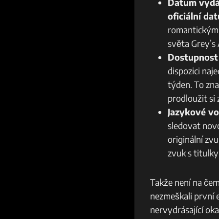
Datum vydá
oficiální da
romantickými 
světa Grey’s
Dostupnost
dispozici naj
týden. To zn
prodloužit si 
Jazykové vo
sledovat nov
originální zv
zvuk s titulky
Takže není na čem 
nezmeškali první 
nervydrásající oka