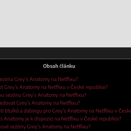
Obsah článku
ezóna Grey’s Anatomy na Netflixu?
st Grey’s Anatomy na Netflixu v České republice?
ou sezónu Grey’s Anatomy na Netflixu?
sledovat Grey’s Anatomy na Netflixu?
ti titulků a dabingu pro Grey’s Anatomy na Netflixu v Česk
s Anatomy je k dispozici na Netflixu v České republice?
nové sezóny Grey’s Anatomy na Netflixu?