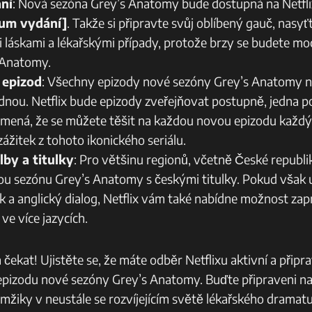
ní
: Nová sezóna Grey’s Anatomy bude dostupná na Netfl
tum vydání]
. Takže si připravte svůj oblíbený gauč, nasyť
láskami a lékařskými případy, protože brzy se budete moc
 Anatomy.
 epizod
: Všechny epizody nové sezóny Grey’s Anatomy 
ednou. Netflix bude epizody zveřejňovat postupně, jedna p
amená, že se můžete těšit na každou novou epizodu každý
zážitek z tohoto ikonického seriálu.
lby a titulky
: Pro většinu regionů, včetně České republ
ou sezónu Grey’s Anatomy s českými titulky. Pokud však
uk a anglický dialog, Netflix vám také nabídne možnost za
 ve více jazycích.
čekat! Ujistěte se, že máte odběr Netflixu aktivní a připr
epizodu nové sezóny Grey’s Anatomy. Buďte připraveni na 
mžiky v neustále se rozvíjejícím světě lékařského dramatu