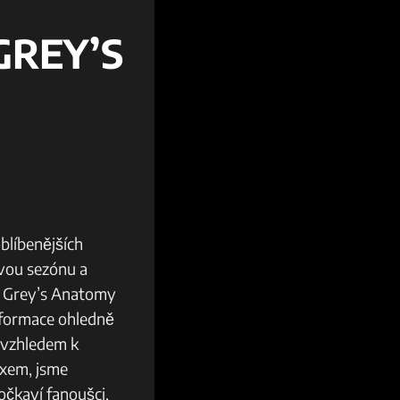
GREY’S
blíbenějších
ovou sezónu a
na Grey’s Anatomy
nformace ohledně
 vzhledem k
ixem, jsme
očkaví fanoušci,