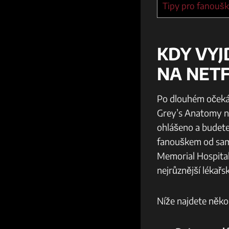
Tipy pro fanoušk
KDY VYJ
NA NETF
Po dlouhém očekáv
Grey’s Anatomy na
ohlášeno a budete 
fanouškem od sa
Memorial Hospital
nejrůznější lékařs
Níže najdete něko