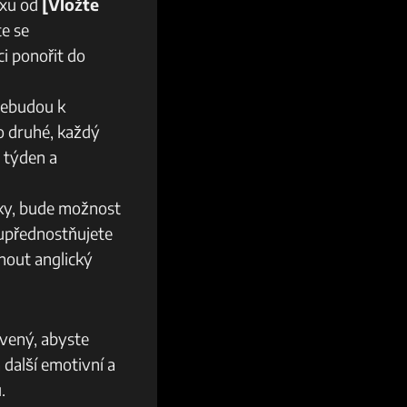
ixu od
[Vložte
te se
i ponořit do
nebudou k
o druhé, každý
 týden a
iky, bude možnost
 upřednostňujete
pnout anglický
avený, abyste
další emotivní a
.