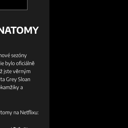
ANATOMY
 nové sezóny
e bylo oficiálně
už jste věrným
ta Grey Sloan
 okamžiky a
tomy na Netflixu: