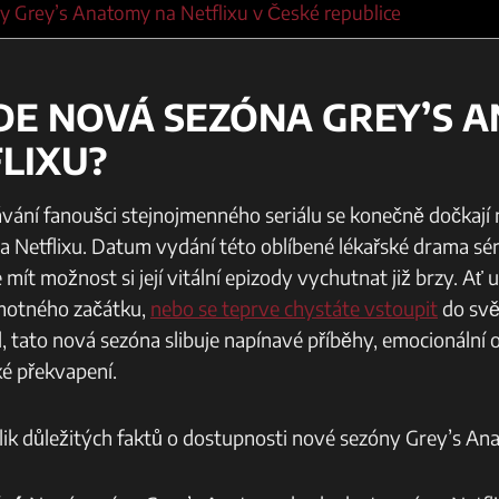
y Grey’s Anatomy na Netflixu v České republice
DE NOVÁ SEZÓNA GREY’S 
LIXU?
ání fanoušci stejnojmenného seriálu se konečně dočkají
 Netflixu. Datum vydání této oblíbené lékařské drama séri
mít možnost si její vitální epizody vychutnat již brzy. Ať 
motného začátku,
nebo se teprve chystáte vstoupit
do svě
, tato nová sezóna slibuje napínavé příběhy, emocionální
ké překvapení.
lik důležitých faktů o dostupnosti nové sezóny Grey’s Ana