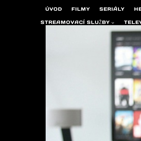
Přeskočit
ÚVOD
FILMY
SERIÁLY
H
na
obsah
STREAMOVACÍ SLUŽBY
TELE