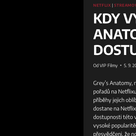
NETFLIX
|
STREAMOV
KDY V
ANATO
DOST
Od
VIP Filmy
5. 9. 
Grey’s Anatomy, re
pořadů na Netflix
příběhy jejich ob
dostane na Netfli
dostupnosti této 
vysoké popularitě
přesvědčeni, že n