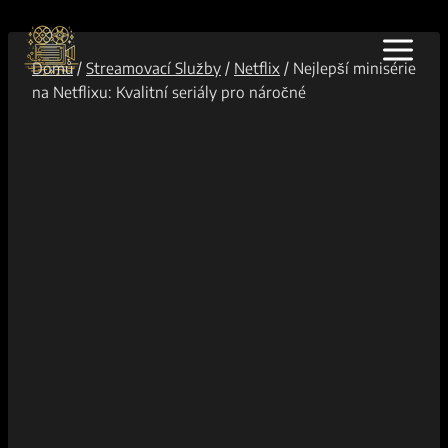
Přeskočit
na
obsah
Domů
/
Streamovací Služby
/
Netflix
/
Nejlepší minisérie
na Netflixu: Kvalitní seriály pro náročné