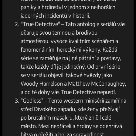
paniky a hrdinství v jednom z nejhorších
jaderných incidentů v historii.
"True Detective" – Tato antologie seriálů vás
očaruje svou temnou a brodivou
atmosférou, vysoce kvalitním scénářem a
fenomenálními hereckými výkony. Každá
série se zaměřuje na jiné pátrání a postavy,
takže každý díl je jedinečný. Od první série
se v seriálu objevili takové hvězdy jako
Woody Harrelson a Matthew McConaughey,
a od té doby vás True Detective nepustí.
"Godless" – Tento western minisérií zamíří na
střed Divokého západu, kde ženy přežívají
po brutálním masakru, který zničil celé
město. Mezi nepřáteli a hrdiny se odehrává
bitva o přežití a boj za spravedlnost.