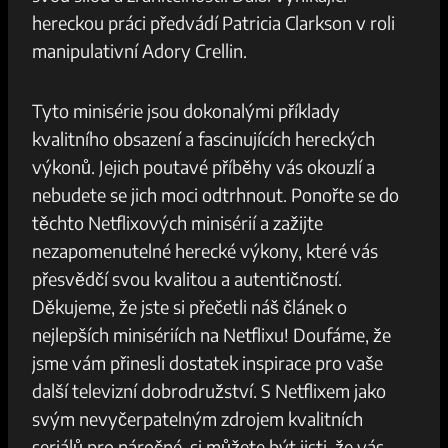
hereckou práci předvádí Patricia Clarkson v roli
manipulativní Adory Crellin.
Tyto minisérie jsou dokonalými příklady
kvalitního obsazení a fascinujících hereckých
výkonů. Jejich poutavé příběhy vás okouzlí a
nebudete se jich moci odtrhnout. Ponořte se do
těchto Netflixových minisérií a zažijte
nezapomenutelné herecké výkony, které vás
přesvědčí svou kvalitou a autentičností.
Děkujeme, že jste si přečetli náš článek o
nejlepších minisériích na Netflixu! Doufáme, že
jsme vám přinesli dostatek inspirace pro vaše
další televizní dobrodružství. S Netflixem jako
svým nevyčerpatelným zdrojem kvalitních
seriálů pro náročné, si můžete být jisti, že vás