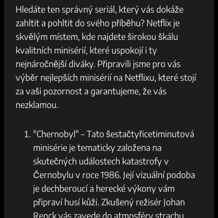
Hledáte ten správný seriál, který vás dokáže
zahltit a pohltit do svého příběhu? Netflix je
skvělým místem, kde najdete širokou škálu
kvalitních minisérií, které uspokojí i ty
nejnáročnější diváky. Připravili jsme pro vás
výběr nejlepších minisérií na Netflixu, které stojí
za vaši pozornost a garantujeme, že vás
nezklamou.
"Chernobyl" – Tato šestačtyřicetiminutová
minisérie je tematicky založena na
skutečných událostech katastrofy v
Černobylu v roce 1986. Její vizuální podoba
je dechberoucí a herecké výkony vám
připraví husí kůži. Zkušený režisér Johan
Renck vás zavede do atmosféry strachu,