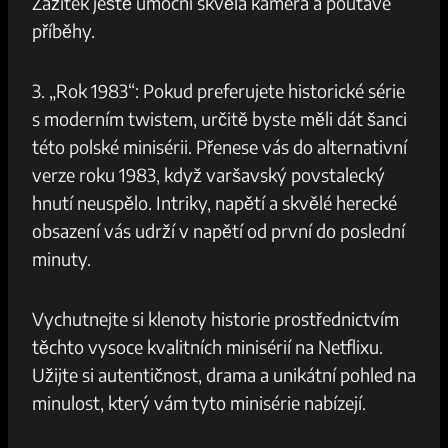
Zážitek ještě umocní skvělá kamera a poutavé
příběhy.
3. „Rok 1983“: Pokud preferujete historické série
s moderním twistem, určitě byste měli dát šanci
této polské minisérii. Přenese vás do alternativní
verze roku 1983, když varšavský povstalecký
hnutí neuspělo. Intriky, napětí a skvělé herecké
obsazení vás udrží v napětí od první do poslední
minuty.
Vychutnejte si klenoty historie prostřednictvím
těchto vysoce kvalitních minisérií na Netflixu.
Užijte si autentičnost, drama a unikátní pohled na
minulost, který vám tyto minisérie nabízejí.