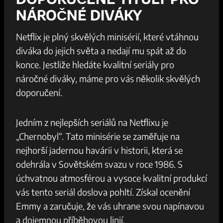
NÁROČNÉ DIVÁKY
Netflix je plný skvělých minisérií, které vtáhnou
diváka do jejich světa a nedají mu spát až do
konce. Jestliže hledáte kvalitní seriály pro
náročné diváky, máme pro vás několik skvělých
doporučení.
Jedním z nejlepších seriálů na Netflixu je
„Chernobyl“. Tato minisérie se zaměřuje na
nejhorší jadernou havárii v historii, která se
odehrála v Sovětském svazu v roce 1986. S
úchvatnou atmosférou a vysoce kvalitní produkcí
vás tento seriál doslova pohltí. Získal ocenění
Emmy a zaručuje, že vás uhrane svou napínavou
a dojemnou příběhovou linií.