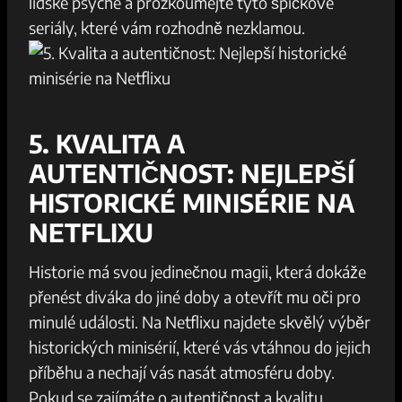
lidské psyché a prozkoumejte tyto špičkové
seriály, které vám rozhodně nezklamou.
5. KVALITA A
AUTENTIČNOST: NEJLEPŠÍ
HISTORICKÉ MINISÉRIE NA
NETFLIXU
Historie má svou jedinečnou magii, která dokáže
přenést diváka do jiné doby a otevřít mu oči pro
minulé události. Na Netflixu najdete skvělý výběr
historických minisérií, které vás vtáhnou do jejich
příběhu a nechají vás nasát atmosféru doby.
Pokud se zajímáte o autentičnost a kvalitu,