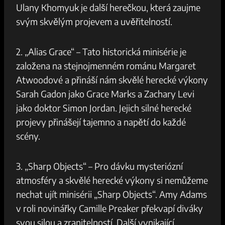
Ulany Khomyuk je další herečkou, která zaujme
svým skvělým projevem a uvěřitelností.
2. „Alias Grace“ – Tato historická minisérie je
založena na stejnojmenném románu Margaret
Atwoodové a přináší nám skvělé herecké výkony
Sarah Gadon jako Grace Marks a Zachary Levi
jako doktor Simon Jordan. Jejich silné herecké
projevy přinášejí tajemno a napětí do každé
scény.
3. „Sharp Objects“ – Pro dávku mysteriózní
atmosféry a skvělé herecké výkony si nemůžeme
nechat ujít minisérii „Sharp Objects“. Amy Adams
v roli novinářky Camille Preaker překvapí diváky
svou silou a zranitelností. Další vynikající