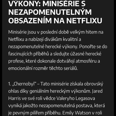
VÝKONY: MINISÉRIE S
NEZAPOMENUTELNÝM
OBSAZENÍM NA NETFLIXU
Minisérie jsou v poslední době velkým hitem na
Netflixu a nabízejí divákům kvalitní a
nezapomenutelné herecké výkony. Ponořte se do
fascinujících příběhů a sledujte úžasné herecké
profese, které dokonale dotvářejí atmosféru a
emocionální rozměr těchto seriálů.
1. „Chernobyl“ – Tato minisérie získala obrovský
ohlas díky geniálním hereckým výkonům. Jared
Harris ve své roli vědce Valeryho Legasova
vyniká jakožto nezapomenutelná postava, která
je pevným pilířem příběhu. Emily Watson v roli