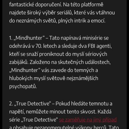
fantastické doporučení. Na této platformě
najdete široký výběr seriálů, které vás vtáhnou
do neznámých světů, plných intrik a emocí.
1. „Mindhunter“ – Tato napínavá minisérie se
odehrává v 70. letech a sleduje dva FBI agenti,
kteří se snaží proniknout do myslí sériových
zabijáků. Založeno na skutečných událostech,
„Mindhunter“ vás zavede do temných a
hlubokých myslí světově nejznámějších
psychopatů.
2. „True Detective“ – Pokud hledáte temnotu a
napětí, nemůžete minout tento skvost. Každá
série „True Detective“
se zaměřuje na jiný případ
a obsahuje nezapomenutelné výkony herců. Tato