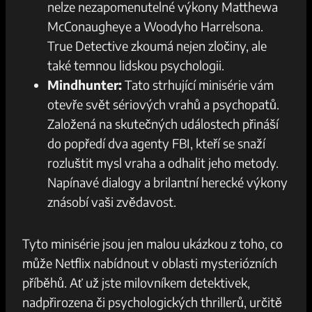
nelze nezapomenutelné výkony Matthewa
McConaugheye a Woodyho Harrelsona.
True Detective zkoumá nejen zločiny, ale
také temnou lidskou psychologii.
Mindhunter:
Tato strhující minisérie vám
otevře svět sériových vrahů a psychopatů.
Založená na skutečných událostech přináší
do popředí dva agenty FBI, kteří se snaží
rozluštit mysl vraha a odhalit jeho metody.
Napínavé dialogy a brilantní herecké výkony
znásobí vaši zvědavost.
Tyto minisérie jsou jen malou ukázkou z toho, co
může Netflix nabídnout v oblasti mysteriózních
příběhů. Ať už jste milovníkem detektivek,
nadpřirozena či psychologických thrillerů, určitě