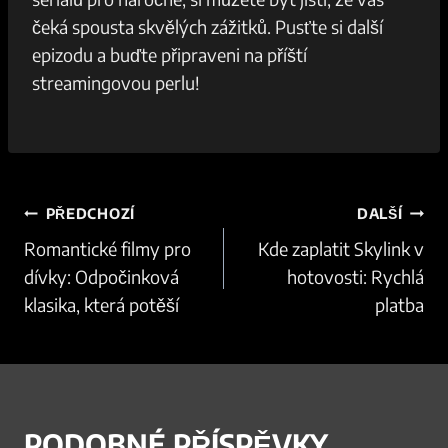
čeká spousta skvělých zážitků. Pusťte si další
epizodu a buďte připraveni na příští
streamingovou perlu!
NAVIGACE
PŘEDCHOZÍ
DALŠÍ
PRO
Romantické filmy pro
Kde zaplatit Skylink v
PŘÍSPĚVEK
dívky: Odpočinková
hotovosti: Rychlá
klasika, která potěší
platba
PODOBNÉ PŘÍSPĚVKY