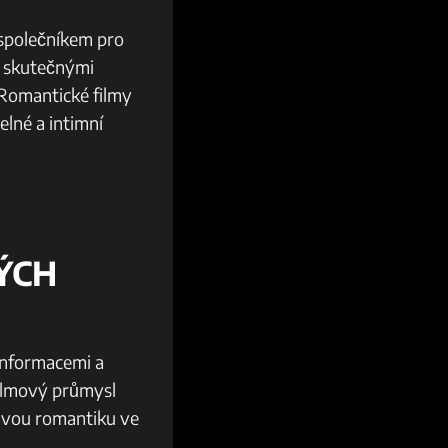
m společníkem pro
y skutečnými
 Romantické⁤ filmy
lné⁤ a intimní
ÝCH
informacemi a
filmový průmysl
avou ⁤romantiku ve