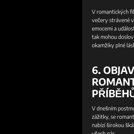
V romantických fil
večery strávené v
emocemi a událostm
tak mohou ⁢doslova
okamžiky plné lás
6.‌ OBJ
ROMANT
PŘÍBĚHŮ
V dnešním postmo
zážitky, se roman
nabízí širokou šká
všech nás.