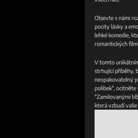
Objevte s námi ro
‍pocity lásky a ‌e
lehké komedie, kte
romantických filmů
V tomto unikátním
‌strhující příběhy
neopakovatelný poci
polibek", ocitnět
"Zamilovanými blb
která ‍vzbudí vaše