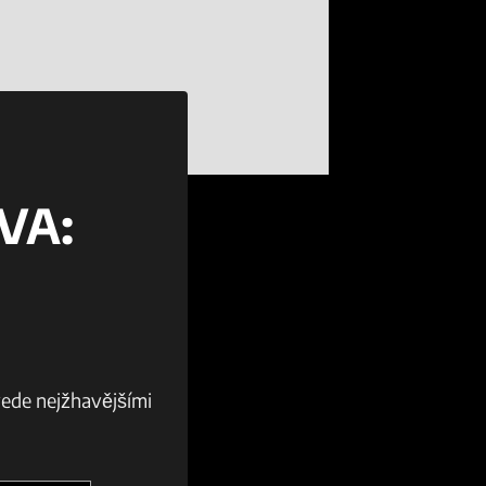
VA:
vede nejžhavějšími