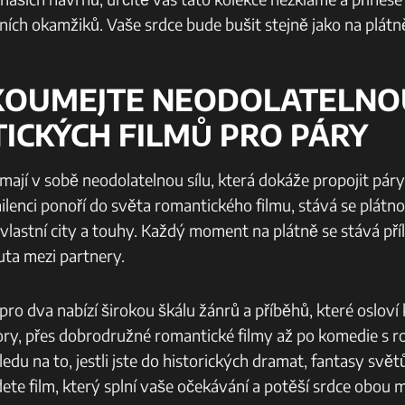
ích okamžiků.⁢ Vaše srdce bude bušit ⁣stejně jako na plátn
ZKOUMEJTE NEODOLATELNOU
ICKÝCH FILMŮ PRO PÁRY
ají ⁣v sobě neodolatelnou sílu, která ⁣dokáže propojit páry a
milenci ponoří do světa romantického filmu, stává se ‌plátno
 vlastní city a touhy. Každý moment na plátně se stává přílež
ta mezi ‍partnery.
ro dva nabízí širokou ⁤škálu žánrů a příběhů, které osloví
tory, přes dobrodružné romantické filmy ​až po komedie s
du na ‍to, jestli jste do historických dramat, fantasy svě
ete film, který splní vaše očekávání a potěší srdce obou m