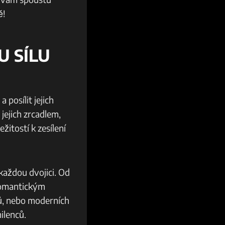
ě!
 SÍLU
 posílit jejich
 jejich zrcadlem,
itostí k zesílení⁤
 každou dvojici. Od
 romantickým
tů, nebo moderních
ilenců.