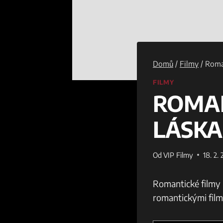
Domů
/
Filmy
/
Roman
FILMY
ROMAN
LÁSKA
Od
VIP Filmy
18. 2.
Romantické filmy 
romantickými filmy