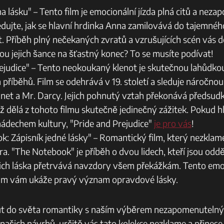
‍ lásku" – Tento film ‌je emocionální jízda ⁤plná citů a ne
dujte, jak se hlavní hrdinka Anna zamilovává do tajemnéh
t. Příběh plný nečekaných zvratů a vzrušujících scén vás 
sou⁣ jejich šance na šťastný konec? To se musíte podívat!
ejudice" – Tento neokoukaný klenot ⁣je skutečnou lahůdkou
příběhů. Film se⁤ odehrává‌ v 19. století a sleduje náročnou‍
nnet a Mr. Darcy. Jejich pohnutý vztah překonává předsud
ž⁤ dělá z tohoto filmu skutečně jedinečný zážitek. Pokud h
ádechem kultury, "Pride ‍and Prejudice"
je pro‌ vás
!
: Zápisník jedné lásky" – Romantický film, který ‌nezklame 
a. "The Notebook" je příběh o dvou lidech, kteří jsou oddě
ejich láska přetrvává navzdory všem překážkám. Tento emo
lm vám⁢ ukáže‌ pravý význam opravdové lásky.
ut do světa romantiky s naším výběrem ⁣nezapomenutelných
z našich návrhů, určitě vás tato kolekce nezklame a přine