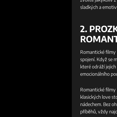
sladkých a emotivn
2. PRO
ROMANT
Romantické​ filmy m
spojení. Když ‍se 
které odráží jejich
emocionálního pou
Romantické filmy p
klasických love s
nádechem. Bez ohle
příběhů, vždy najd