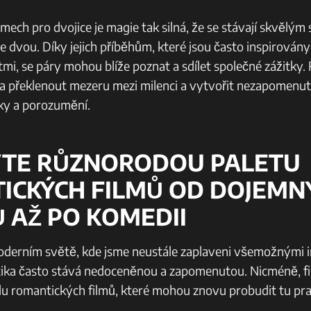
mech pro dvojice je magie tak silná, že ​se stávají skvělý
e dvou. Díky jejich příběhům, které jsou často inspirován
i, se páry mohou blíže‍ poznat a sdílet společné zážitky.
 překlenout ⁢mezeru mezi milenci a vytvořit ​nezapomenute
ky a porozumění.
AVTE RŮZNORODOU PALETU
ICKÝCH FILMŮ OD DOJEMN
 AŽ PO KOMEDII
derním světě, kde jsme neustále zaplaveni všemožnými ​
tika často ‌stává nedoceněnou a zapomenutou. Nicméně, 
lu romantických filmů, ⁢které ⁣mohou znovu probudit tu pr