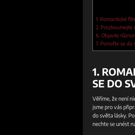
1. ⁣Romantické fil
2. Prozkoumejte 
6.‌ Objavte různ
7. Ponořte se do
1. ⁣ROM
⁤SE‌ DO 
Věříme, že není ni
jsme pro vás připr
do světa lásky. Po
nechte se unést n