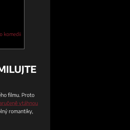
po komedii
AMILUJTE
ého filmu. Proto
‌zaručeně vtáhnou
 plný romantiky,