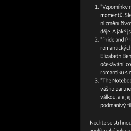
"Vzpomínky na
⁣momentů. Sle
ni změní živo
děje. A jaké j
"Pride and Pr
romantických ​
‍Elizabeth Be
očekávání, co
romantiku s n
"The Notebook
vášho partner
válkou, ale j
podmanivý fi
Nechte ⁣se strhno
zvolíte jakýkoliv 