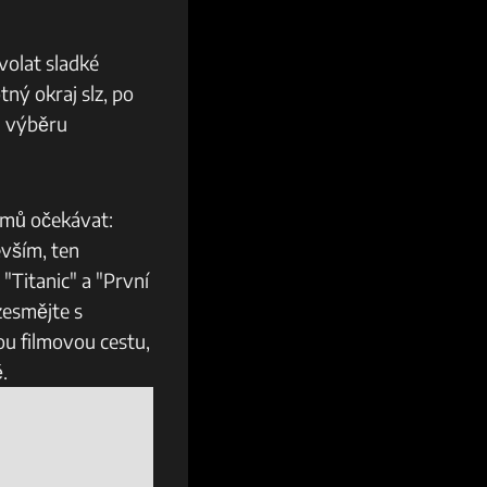
volat sladké
tný okraj slz, po
em výběru
mů ⁣očekávat:
evším, ten
 "Titanic" a "První
zesmějte s
ou filmovou cestu,
.