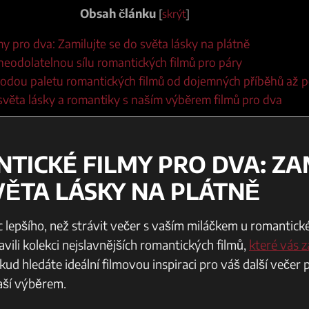
Obsah článku
[
skrýt
]
my pro dva: ​Zamilujte ⁤se‌ do světa lásky na⁢ plátně
neodolatelnou sílu romantických filmů pro páry
orodou paletu romantických filmů od dojemných příběhů až 
 světa lásky a romantiky s naším výběrem filmů pro dva
ANTICKÉ FILMY PRO DVA: ​Z
SVĚTA LÁSKY NA⁢ PLÁTNĚ
c lepšího, než strávit večer s vaším miláčkem u ⁣romantick
avili kolekci ‍nejslavnějších romantických filmů,
které⁤ vás 
kud‌ hledáte ideální filmovou ⁤inspiraci pro váš další večer
aší výběrem.