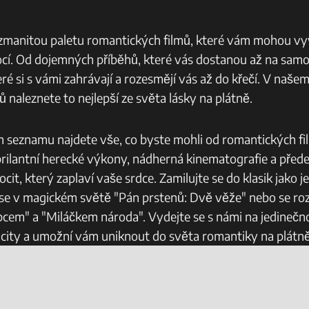
zmanitou paletu‌ romantických filmů, které‍ vám mohou vy
mocí. Od dojemných příběhů,⁣ které vás dostanou až na‍ samo
ré si s vámi zahrávají a rozesmějí vás až do křečí.⁢ V naš
 naleznete to nejlepší ze světa lásky na plátně.
 seznamu najdete vše, co byste mohli od romantických fil
, brilantní herecké výkony, nádherná kinematografie a před
t, ‍který zaplaví vaše srdce. Zamilujte se do klasik jako je
e se v magickém světě "Pán prstenů: Dvě věže" nebo se ro
cem" a "Miláčkem národa". Vydejte se s ⁤námi na jedinečn
 city a umožní ​vám uniknout do světa ​romantiky na plátně