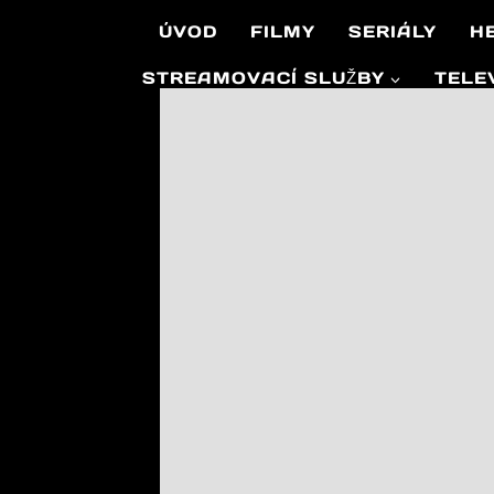
Přeskočit
ÚVOD
FILMY
SERIÁLY
H
na
obsah
STREAMOVACÍ SLUŽBY
TELE