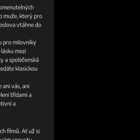
zapomenutelných
o muže, který pro
doslova vtáhne do
 pro milovníky⁤
 lásku ‍mezi
ky a společenská
ledáte klasickou
ani vás, ‍ani
leni třídami a
tivní a
 filmů. Ať už si
se vám spoustu